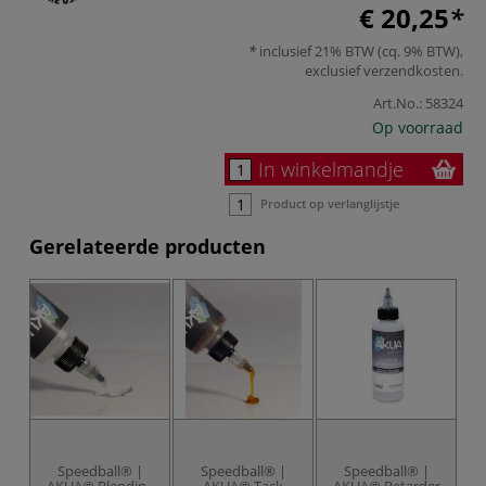
€ 20,25
inclusief 21% BTW (cq. 9% BTW),
exclusief
verzendkosten
.
Art.No.:
58324
Op voorraad
In winkelmandje
Product op verlanglijstje
Gerelateerde producten
Speedball® |
Speedball® |
Speedball® |
AKUA® Blending
AKUA® Tack
AKUA® Retarder
A