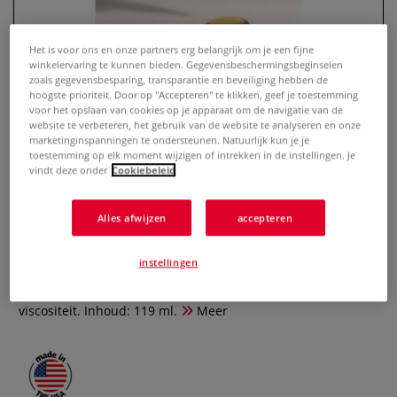
Het is voor ons en onze partners erg belangrijk om je een fijne
winkelervaring te kunnen bieden. Gegevensbeschermingsbeginselen
zoals gegevensbesparing, transparantie en beveiliging hebben de
hoogste prioriteit. Door op "Accepteren" te klikken, geef je toestemming
voor het opslaan van cookies op je apparaat om de navigatie van de
website te verbeteren, het gebruik van de website te analyseren en onze
marketinginspanningen te ondersteunen. Natuurlijk kun je je
toestemming op elk moment wijzigen of intrekken in de instellingen. Je
vindt deze onder
Cookiebeleid
Speedball® | AKUA® Extender
Alles afwijzen
accepteren
0 Beoordeling
instellingen
AKUA® Extender is te gebruiken met AKUA® Liquid
Pigment® drukinkt. Het verdunt de inkt en verlaagt de
viscositeit. Inhoud: 119 ml.
Meer