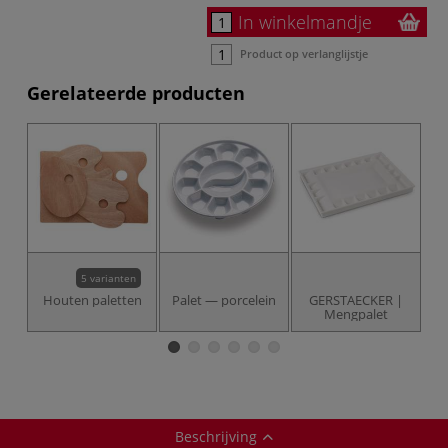
In winkelmandje
Product op verlanglijstje
Gerelateerde producten
5 varianten
Houten paletten
Palet — porcelein
GERSTAECKER |
Mengpalet
M
Beschrijving