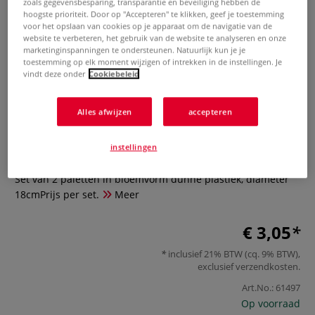
zoals gegevensbesparing, transparantie en beveiliging hebben de
hoogste prioriteit. Door op "Accepteren" te klikken, geef je toestemming
voor het opslaan van cookies op je apparaat om de navigatie van de
website te verbeteren, het gebruik van de website te analyseren en onze
marketinginspanningen te ondersteunen. Natuurlijk kun je je
toestemming op elk moment wijzigen of intrekken in de instellingen. Je
vindt deze onder
Cookiebeleid
Alles afwijzen
accepteren
Set van 2 paletten in bloemvorm
instellingen
0 Beoordeling
Set van 2 paletten in bloemvorm dunne plastiek, diameter
18cmPrijs per set.
Meer
€ 3,05
inclusief 21% BTW (cq. 9% BTW),
exclusief
verzendkosten
.
Art.No.:
61497
Op voorraad