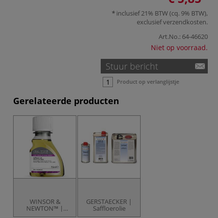
inclusief 21% BTW (cq. 9% BTW),
exclusief
verzendkosten
.
Art.No.:
64-46620
Niet op voorraad.
Stuur bericht
Product op verlanglijstje
Gerelateerde producten
WINSOR &
GERSTAECKER |
NEWTON™ |
Saffloerolie
Artisan™