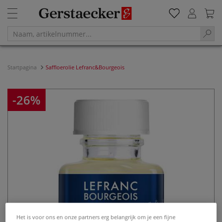
Startpagina
Saffloerolie Lefranc&Bourgeois
-26%
Het is voor ons en onze partners erg belangrijk om je een fijne