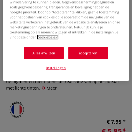
winkelervaring te kunnen bieden. Gegevensbeschermingsbeginselen
zoals gegevensbesparing, transparantie en beveiliging hebben de
hoogste prioriteit. Door op "Accepteren" te klikken, geef je toestemming
voor het opslaan van cookies op je apparaat om de navigatie van de
website te verbeteren, het gebruik van de website te analyseren en onze
marketinginspanningen te ondersteunen. Natuurlijk kun je je
toestemming op elk moment wijzigen of intrekken in de instellingen. Je
vindt deze onder
Cookiebeleid
Saffloerolie Lefranc&Bourgeois
Alles afwijzen
accepteren
0 Beoordeling
instellingen
Saffloerolie verhoogt de vloeibaarheid. Vergeelt niet, scheidt
de pigmenten niet tijdens de realisatie van aplats, ideaal
met lichte tinten.
Meer
€ 7,95
€ 5,85