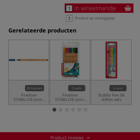
In winkelmandje
Product op verlanglijstje
Gerelateerde producten
59 kleuren
5 sets
4 sets
Fineliner
Fineliner
Stabilo Pen 68
S
STABILO® point
STABILO® point
stiften sets
P
88®
88®
Product reviews