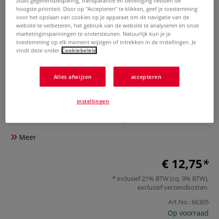
zoals gegevensbesparing, transparantie en beveiliging hebben de
hoogste prioriteit. Door op "Accepteren" te klikken, geef je toestemming
voor het opslaan van cookies op je apparaat om de navigatie van de
website te verbeteren, het gebruik van de website te analyseren en onze
marketinginspanningen te ondersteunen. Natuurlijk kun je je
toestemming op elk moment wijzigen of intrekken in de instellingen. Je
vindt deze onder
Cookiebeleid
Alles afwijzen
accepteren
STABILO® | PASTELlove® — 6 + 6-
set
instellingen
0 Beoordeling
Meer
€ 12,75
inclusief 21% BTW (cq. 9% BTW),
exclusief
verzendkosten
.
Art.No.:
66305
Op voorraad