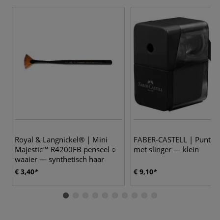
Royal & Langnickel® | Mini
FABER-CASTELL | Puntens
Majestic™ R4200FB penseel ○
met slinger — klein
waaier — synthetisch haar
€ 3,40
€ 9,10