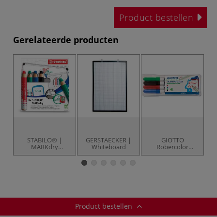
Product bestellen
Gerelateerde producten
STABILO® |
GERSTAECKER |
GIOTTO
MARKdry
Whiteboard
Robercolor
markerpotlood —
Whiteboard
4-set
marker set, fijn
Product bestellen