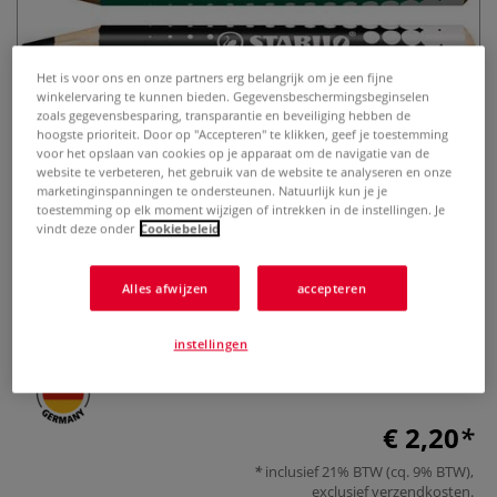
Het is voor ons en onze partners erg belangrijk om je een fijne
winkelervaring te kunnen bieden. Gegevensbeschermingsbeginselen
zoals gegevensbesparing, transparantie en beveiliging hebben de
hoogste prioriteit. Door op "Accepteren" te klikken, geef je toestemming
voor het opslaan van cookies op je apparaat om de navigatie van de
website te verbeteren, het gebruik van de website te analyseren en onze
STABILO® | MARKdry
marketinginspanningen te ondersteunen. Natuurlijk kun je je
toestemming op elk moment wijzigen of intrekken in de instellingen. Je
markerpotlood
vindt deze onder
Cookiebeleid
0 Beoordeling
Alles afwijzen
accepteren
Meer
instellingen
€ 2,20
inclusief 21% BTW (cq. 9% BTW),
exclusief
verzendkosten
.