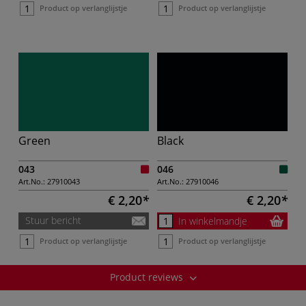
Product op verlanglijstje
Product op verlanglijstje
Green
Black
043
046
Art.No.:
27910043
Art.No.:
27910046
€ 2,20
€ 2,20
Stuur bericht
In winkelmandje
Product op verlanglijstje
Product op verlanglijstje
Product reviews