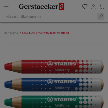
Startpagina
STABILO® | MARKdry markerpotlood