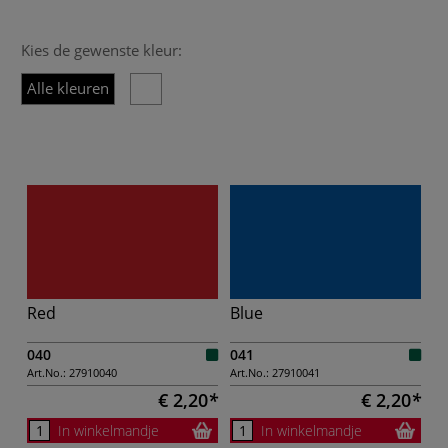
Kies de gewenste kleur:
Alle kleuren
Red
Blue
040
041
Art.No.:
27910040
Art.No.:
27910041
€ 2,20
€ 2,20
In winkelmandje
In winkelmandje