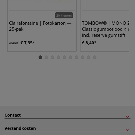
20 kleuren
Clairefontaine | Fotokarton —
TOMBOW® | MONO ZE
25-pak
Classic gumpotlood ○ ro
incl. reserve gumstift
€ 7,35
€ 8,40
vanaf
Contact
Verzendkosten