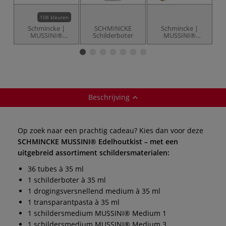
108 kleuren
Schmincke |
SCHMINCKE
Schmincke |
MUSSINI®
Schilderboter
MUSSINI®
harsolieverf
Medium 3 50040
—
drogingsversnellend
Beschrijving
Op zoek naar een prachtig cadeau? Kies dan voor deze
SCHMINCKE MUSSINI® Edelhoutkist – met een
uitgebreid assortiment schildersmaterialen:
36 tubes à 35 ml
1 schilderboter à 35 ml
1 drogingsversnellend medium à 35 ml
1 transparantpasta à 35 ml
1 schildersmedium MUSSINI® Medium 1
1 schildersmedium MUSSINI® Medium 3