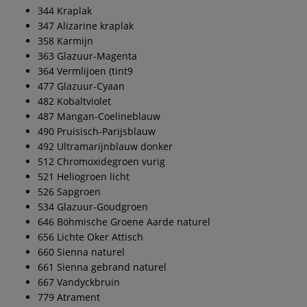
344 Kraplak
347 Alizarine kraplak
358 Karmijn
363 Glazuur-Magenta
364 Vermlijoen (tint9
477 Glazuur-Cyaan
482 Kobaltviolet
487 Mangan-Coelineblauw
490 Pruisisch-Parijsblauw
492 Ultramarijnblauw donker
512 Chromoxidegroen vurig
521 Heliogroen licht
526 Sapgroen
534 Glazuur-Goudgroen
646 Böhmische Groene Aarde naturel
656 Lichte Oker Attisch
660 Sienna naturel
661 Sienna gebrand naturel
667 Vandyckbruin
779 Atrament