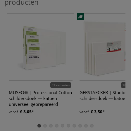
producten
47 varianten
78 va
MUSEO® | Professional Cotton
GERSTAECKER | Studio 2
schildersdoek — katoen
schildersdoek — katoen
universeel geprepareerd
€ 3,05
€ 3,50
vanaf
vanaf