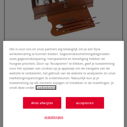
Het is voor ons en onze partners erg belangrijk om je een fijne
winkelervaring te kunnen bieden. Gegevensbeschermingsbeginselen
zoals gegevensbesparing, transparantie en beveiliging hebben de
SCHMINCKE MUSSINI®
hoogste prioriteit. Door op "Accepteren" te klikken, geef je toestemming
voor het opslaan van cookies op je apparaat om de navigatie van de
Edelhoutkist met olieverf
website te verbeteren, het gebruik van de website te analyseren en onze
marketinginspanningen te ondersteunen. Natuurlijk kun je je
toestemming op elk moment wijzigen of intrekken in de instellingen. Je
0 Beoordeling
vindt deze onder
Cookiebeleid
Deze prachtige SCHMINCKE MUSSINI® Edelhoutkist met
olieverf is gemaakt van gebeitde notenboomhout. Met als
Alles afwijzen
accepteren
inhoud een omvangrijke olieverfset bestaande uit
SCHMINCKE MUSSINI® Kunstenaars natuurhars olieverf,
instellingen
inclusief toebehoren.
Meer