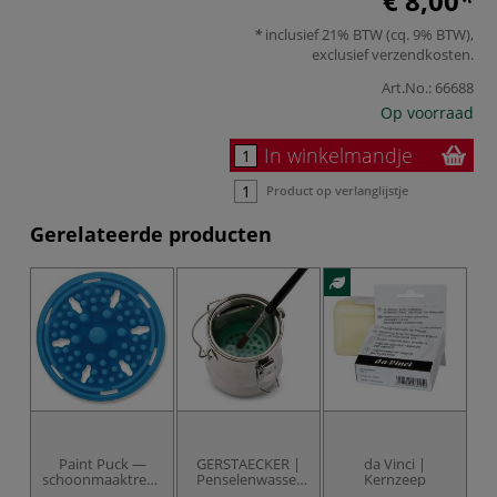
€ 8,00
inclusief 21% BTW (cq. 9% BTW),
exclusief
verzendkosten
.
Art.No.:
66688
Op voorraad
In winkelmandje
Product op verlanglijstje
Gerelateerde producten
Paint Puck —
GERSTAECKER |
da Vinci |
schoonmaaktreefje
Penselenwasser
Kernzeep
voor penselen
— draagbaar
w