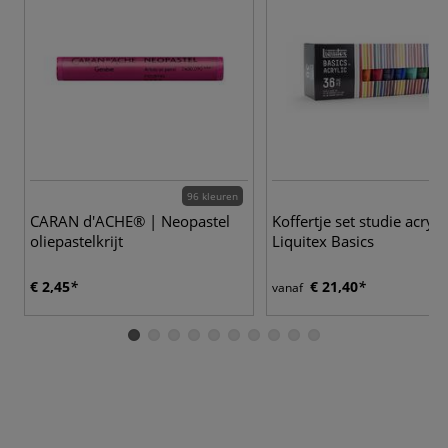
96 kleuren
5
CARAN d'ACHE® | Neopastel
Koffertje set studie acrylv
oliepastelkrijt
Liquitex Basics
€ 2,45
€ 21,40
vanaf