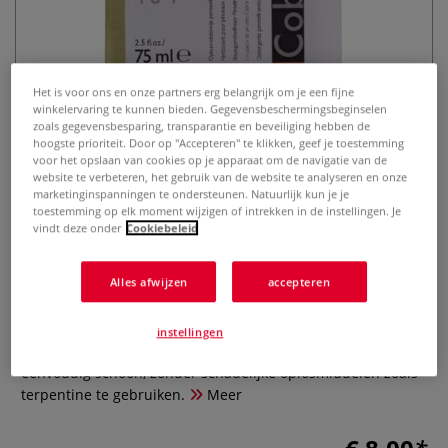
Het is voor ons en onze partners erg belangrijk om je een fijne
winkelervaring te kunnen bieden. Gegevensbeschermingsbeginselen
zoals gegevensbesparing, transparantie en beveiliging hebben de
hoogste prioriteit. Door op "Accepteren" te klikken, geef je toestemming
voor het opslaan van cookies op je apparaat om de navigatie van de
Royal Talens | Cobra
website te verbeteren, het gebruik van de website te analyseren en onze
penseelreiniger 104 —
marketinginspanningen te ondersteunen. Natuurlijk kun je je
toestemming op elk moment wijzigen of intrekken in de instellingen. Je
oplosmiddelvrij
vindt deze onder
Cookiebeleid
0 Beoordeling
Alles afwijzen
accepteren
Met deze penseelreiniger kun je je penselen schoonmaken,
of je nu met Cobra watervermengbare olieverf gewerkt hebt
instellingen
of met traditionele olieverf. Zo maak je je penselen
eenvoudig schoon, zónder schadelijke oplosmiddelen zoals
terpentine te gebruiken.
Meer