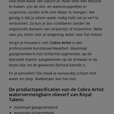
Olie stoot water van nature af, maar door een emulsie
te maken, zijn de olie- en waterdruppeltjes in
suspensie, zonder echt met elkaar te mengen. Het
gevolg is dat je alleen water nodig hebt om je verf te
verdunnen. Zo kun je dus schilderen zonder de
ongezonde dampen van terpentijn of terpentine. Beter
voor jou, beter voor je omgeving, beter voor het milieu!
Vergis je trouwens niet:
Cobra Artist
is een
professionele kunstenaarskwaliteit. Maximaal
gepigmenteerd met lichtechte pigmenten, op de
klassieke manier aangewreven op de driewals in de
beste olie, tot de gewenste fijnheid bereikt is.
En je penselen? Die maak je eenvoudig schoon met
water en zeep. Makkelijker kan het niet.
De productspecificaties van de
Cobra Artist
watervermengbare olieverf
van
Royal
Talens
:
maximaal gepigmenteerd
maximale lichtechtheid