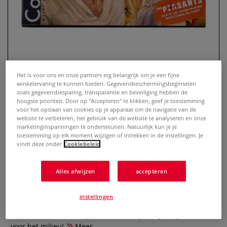
Het is voor ons en onze partners erg belangrijk om je een fijne
winkelervaring te kunnen bieden. Gegevensbeschermingsbeginselen
zoals gegevensbesparing, transparantie en beveiliging hebben de
hoogste prioriteit. Door op "Accepteren" te klikken, geef je toestemming
voor het opslaan van cookies op je apparaat om de navigatie van de
website te verbeteren, het gebruik van de website te analyseren en onze
Royal Talens | Cobra Artist
marketinginspanningen te ondersteunen. Natuurlijk kun je je
toestemming op elk moment wijzigen of intrekken in de instellingen. Je
watervermengbare olieverf — 10-
vindt deze onder
Cookiebeleid
set The Peasants ○ portretten
Alles afwijzen
accepteren
0 Beoordeling
Deze klassiek olieverf is watervermengbaar. Zo kun je dus
instellingen
schilderen zonder de ongezonde dampen van terpentijn of
terpentine. Beter voor jou, beter voor je omgeving, beter
voor het milieu!
Meer