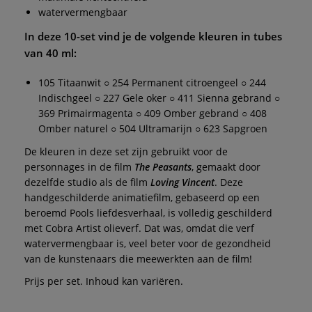
watervermengbaar
In deze 10-set vind je de volgende kleuren in tubes
van 40 ml:
105 Titaanwit ○ 254 Permanent citroengeel ○ 244
Indischgeel ○ 227 Gele oker ○ 411 Sienna gebrand ○
369 Primairmagenta ○ 409 Omber gebrand ○ 408
Omber naturel ○ 504 Ultramarijn ○ 623 Sapgroen
De kleuren in deze set zijn gebruikt voor de
personnages in de film
The Peasants
, gemaakt door
dezelfde studio als de film
Loving Vincent
. Deze
handgeschilderde animatiefilm, gebaseerd op een
beroemd Pools liefdesverhaal, is volledig geschilderd
met Cobra Artist olieverf. Dat was, omdat die verf
watervermengbaar is, veel beter voor de gezondheid
van de kunstenaars die meewerkten aan de film!
Prijs per set. Inhoud kan variëren.