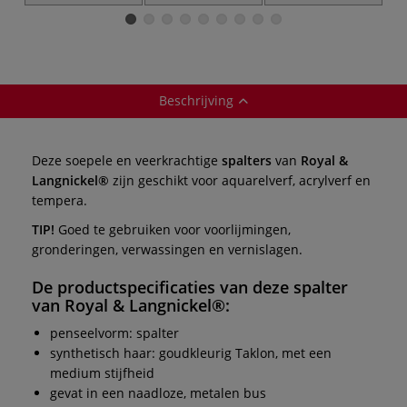
CLASSROOM
Spalter ○ 3-set —
Spalter ○ 3-set —
VALUE PACKS™
varkenshaar
geitenhaar
spalter ○ 12-set —
synthetisch haar
Beschrijving
Deze soepele en veerkrachtige
spalters
van
Royal &
Langnickel®
zijn geschikt voor aquarelverf, acrylverf en
tempera.
TIP!
Goed te gebruiken voor voorlijmingen,
gronderingen, verwassingen en vernislagen.
De productspecificaties van deze
spalter
van
Royal & Langnickel®
:
penseelvorm: spalter
synthetisch haar: goudkleurig Taklon, met een
medium stijfheid
gevat in een naadloze, metalen bus