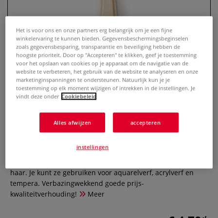
Het is voor ons en onze partners erg belangrijk om je een fijne
winkelervaring te kunnen bieden. Gegevensbeschermingsbeginselen
zoals gegevensbesparing, transparantie en beveiliging hebben de
hoogste prioriteit. Door op "Accepteren" te klikken, geef je toestemming
voor het opslaan van cookies op je apparaat om de navigatie van de
website te verbeteren, het gebruik van de website te analyseren en onze
marketinginspanningen te ondersteunen. Natuurlijk kun je je
toestemming op elk moment wijzigen of intrekken in de instellingen. Je
vindt deze onder
Cookiebeleid
Royal & Langnickel® | Spalter ○ 3-
set — synthetisch haar
Alles afwijzen
accepteren
0 Beoordeling
instellingen
In deze set vind je drie spalters met synthetisch Taklon
haar. Je kunt ze gebruiken voor aquarelverf, acrylverf en
tempera. Verbazingwekkend goede prijs-
kwaliteitverhouding!
Meer