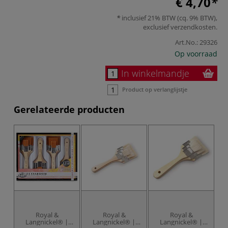
€ 4,70
inclusief 21% BTW (cq. 9% BTW),
exclusief
verzendkosten
.
Art.No.:
29326
Op voorraad
In winkelmandje
Product op verlanglijstje
Gerelateerde producten
Royal &
Royal &
Royal &
Langnickel® |
Langnickel® |
Langnickel® |