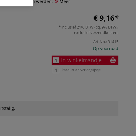
tern und Sprüchen werden.
Meer
€ 9,16
inclusief 21% BTW (cq. 9% BTW),
exclusief
verzendkosten
.
Art.No.:
91415
Op voorraad
In winkelmandje
Product op verlanglijstje
itstalig.