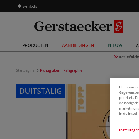
winkels
PRODUCTEN
AANBIEDINGEN
NIEUW
A
actiefolde
Startpagina
Richtig üben - Kalligraphie
Het is voor 
DUITSTALIG
Gegevensbes
prioriteit. 
de navigatie
marketingin
in de instel
instellinge