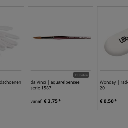
11 maten
ndschoenen
da Vinci | aquarelpenseel
Wonday | rad
serie 1587J
20
€ 3,75
€ 0,50
vanaf