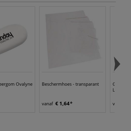
eergom Ovalyne
Beschermhoes - transparant
GERSTAE
Letterkas
€ 1,64
€ 
vanaf
vanaf