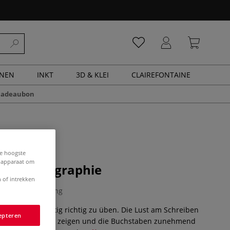
ENEN
INKT
3D & KLEI
CLAIREFONTAINE
cadeaubon
de hoogste
e apparaat om
ben - Kalligraphie
 of intrekken
0 Beoordeling
 aber es ist wichtig richtig zu üben. Die Lust am Schreiben
epteren
 sich Fortschritte zeigen und die Buchstaben zunehmend