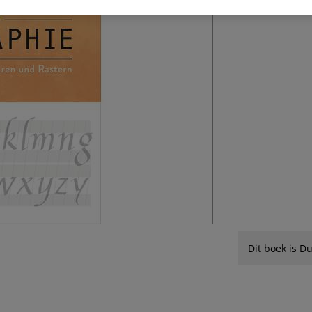
leichter zu Wör
Dit boek is Du