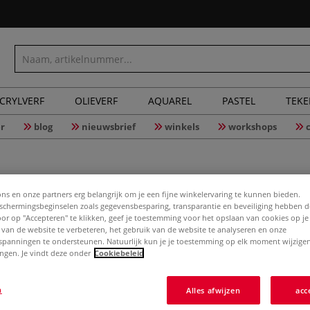
CRYLVERF
OLIEVERF
AQUAREL
PASTEL
TEK
r
blog
nieuwsbrief
winkels
workshops
ons en onze partners erg belangrijk om je een fijne winkelervaring te kunnen bieden.
chermingsbeginselen zoals gegevensbesparing, transparantie en beveiliging hebben 
Door op "Accepteren" te klikken, geef je toestemming voor het opslaan van cookies op j
Richtig ü
 van de website te verbeteren, het gebruik van de website te analyseren en onze
spanningen te ondersteunen. Natuurlijk kun je je toestemming op elk moment wijzigen
lingen. Je vindt deze onder
Cookiebeleid
Üben ist wichtig,
n
Alles afwijzen
acc
bleibt nur, wenn