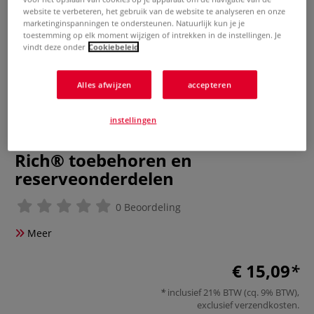
website te verbeteren, het gebruik van de website te analyseren en onze
marketinginspanningen te ondersteunen. Natuurlijk kun je je
toestemming op elk moment wijzigen of intrekken in de instellingen. Je
vindt deze onder
Cookiebeleid
Alles afwijzen
accepteren
instellingen
Rich® toebehoren en
reserveonderdelen
0 Beoordeling
Meer
€ 15,09
inclusief 21% BTW (cq. 9% BTW),
exclusief
verzendkosten
.