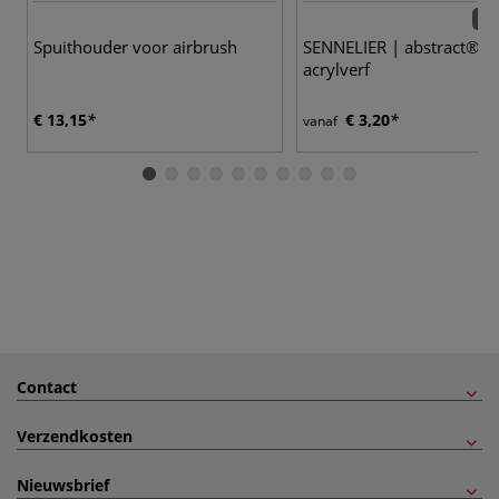
60 
Spuithouder voor airbrush
SENNELIER | abstract®
acrylverf
€ 13,15
€ 3,20
vanaf
Contact
Verzendkosten
Nieuwsbrief