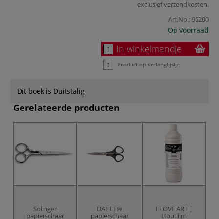
exclusief
verzendkosten
.
Art.No.:
95200
Op voorraad
In winkelmandje
Product op verlanglijstje
Dit boek is Duitstalig
Gerelateerde producten
Solinger
DAHLE®
I LOVE ART |
O
papierschaar
papierschaar
Houtlijm