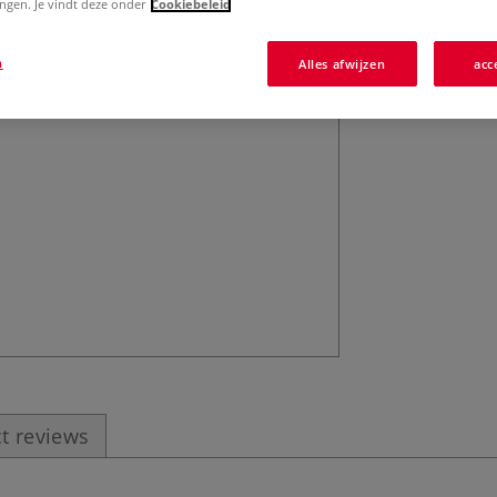
lingen. Je vindt deze onder
Cookiebeleid
kwaliteit. Voor h
verschillende ma
n
Alles afwijzen
acc
t reviews