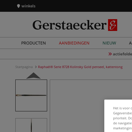
winkels
PRODUCTEN
AANBIEDINGEN
NIEUW
A
actiefolde
Startpagina
Raphaël® Serie 8728 Kolinsky Gold penseel, kattentong
Het is voor 
Gegevensbes
prioriteit. 
de navigatie
marketingin