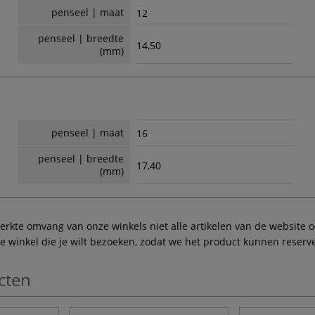
penseel | maat
12
penseel | breedte
14,50
(mm)
penseel | maat
16
penseel | breedte
17,40
(mm)
te omvang van onze winkels niet alle artikelen van de website ook
winkel die je wilt bezoeken, zodat we het product kunnen reserve
cten