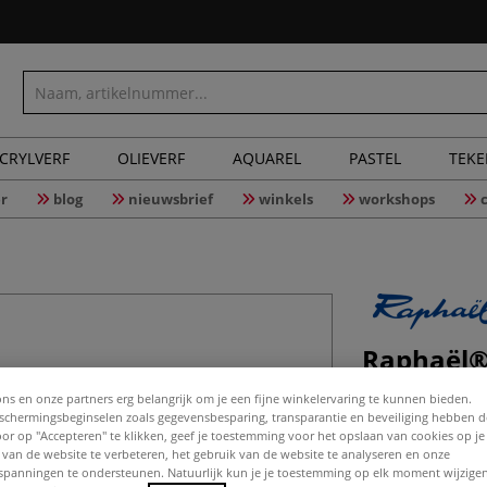
CRYLVERF
OLIEVERF
AQUAREL
PASTEL
TEK
r
blog
nieuwsbrief
winkels
workshops
Raphaël® 
penseel, 
ons en onze partners erg belangrijk om je een fijne winkelervaring te kunnen bieden.
chermingsbeginselen zoals gegevensbesparing, transparantie en beveiliging hebben 
Door op "Accepteren" te klikken, geef je toestemming voor het opslaan van cookies op j
 van de website te verbeteren, het gebruik van de website te analyseren en onze
Raphaël® Serie 8
spanningen te ondersteunen. Natuurlijk kun je je toestemming op elk moment wijzigen