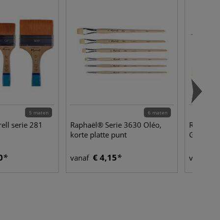
5 maten
6 maten
ell serie 281
Raphaël® Serie 3630 Oléo,
Raphaël®
korte platte punt
Gold, ro
0
€ 4,15
€ 
vanaf
vanaf