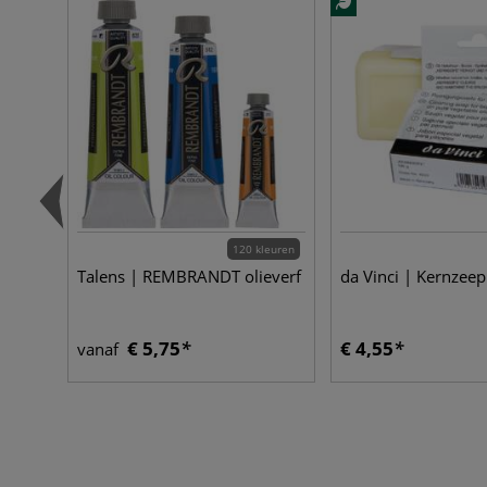
120 kleuren
Talens | REMBRANDT olieverf
da Vinci | Kernzeep
€ 5,75
€ 4,55
vanaf