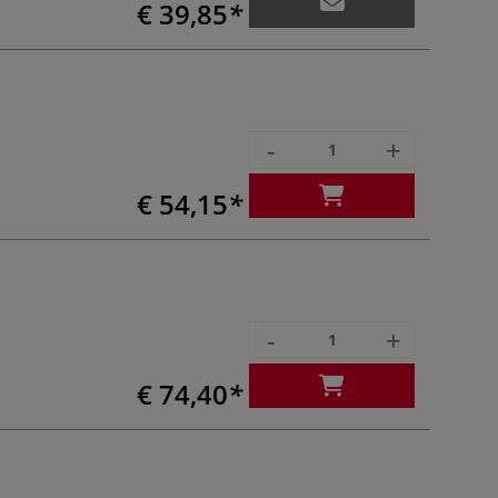
€ 39,85
-
+
€ 54,15
-
+
€ 74,40