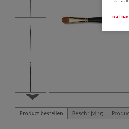
in de instel
instellinge
Product bestellen
Beschrijving
Produc