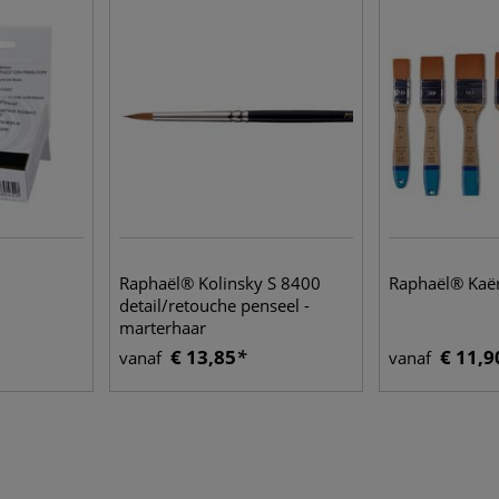
Raphaël® Kolinsky S 8400
Raphaël® Kaër
detail/retouche penseel -
marterhaar
€ 13,85
€ 11,9
vanaf
vanaf