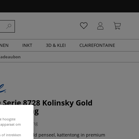
ENEN
INKT
3D & KLEI
CLAIREFONTAINE
cadeaubon
Serie 8728 Kolinsky Gold
kattentong
de hoogste
0 Beoordeling
e apparaat om
728 Kolinsky Gold penseel, kattentong in premium
 of intrekken