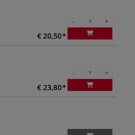
-
+
€ 20,50
-
+
€ 23,80