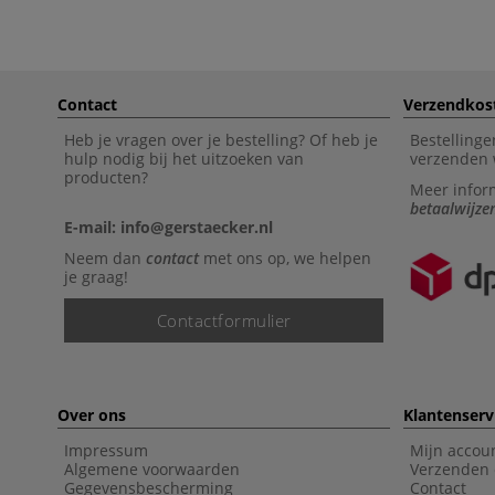
Contact
Verzendkos
Heb je vragen over je bestelling? Of heb je
Bestellinge
hulp nodig bij het uitzoeken van
verzenden 
producten?
Meer infor
betaalwijze
E-mail: info@gerstaecker.nl
Neem dan
contact
met ons op, we helpen
je graag!
Contactformulier
Over ons
Klantenserv
Impressum
Mijn accou
Algemene voorwaarden
Verzenden 
Gegevensbescherming
Contact