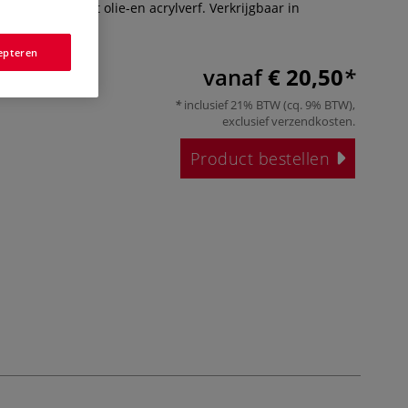
et schilderen met olie-en acrylverf. Verkrijgbaar in
ten.
Meer
epteren
vanaf
€ 20,50
inclusief 21% BTW (cq. 9% BTW),
exclusief
verzendkosten
.
Product bestellen