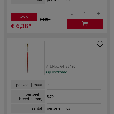
-
+
-25%
€ 8,50
€ 6,38
Art.No.:
64-85495
Op voorraad
penseel | maat
7
penseel |
5,70
breedte (mm)
aantal
penselen , los