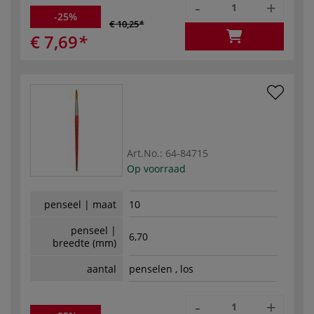
-
+
-25%
€ 10,25
€ 7,69
Art.No.:
64-84715
Op voorraad
penseel | maat
10
penseel |
6,70
breedte (mm)
aantal
penselen , los
-
+