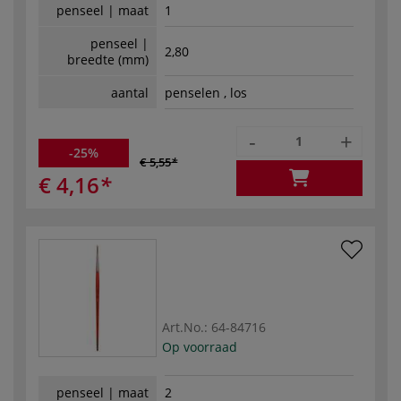
penseel | maat
1
penseel |
2,80
breedte (mm)
aantal
penselen , los
-
+
-25%
€ 5,55
€ 4,16
Art.No.:
64-84716
Op voorraad
penseel | maat
2