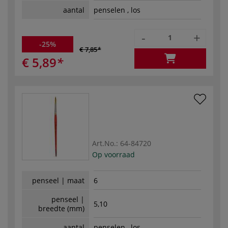
aantal
penselen , los
-
+
-25%
€ 7,85
€ 5,89
Art.No.:
64-84720
Op voorraad
penseel | maat
6
penseel |
5,10
breedte (mm)
aantal
penselen , los