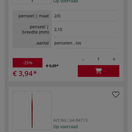
Op voorraad
penseel | maat
2/0
penseel |
2,10
breedte (mm)
aantal
penselen , los
-
+
-25%
€ 5,25
€ 3,94
Art.No.:
64-84713
Op voorraad