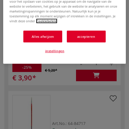
Art.No.:
64-84719
voor het opslaan van cookies op je apparaat om de navigatie van de
Op voorraad
website te verbeteren, het gebruik van de website te analyseren en onze
marketinginspanningen te ondersteunen. Natuurlijk kun je je
toestemming op elk moment wijzigen of intrekken in de instellingen. Je
penseel | maat
vindt deze onder
Cookiebeleid
3/0
penseel |
1,90
Alles afwijzen
accepteren
breedte (mm)
aantal
penselen , los
instellingen
-
+
-25%
€ 5,20
€ 3,90
Art.No.:
64-84717