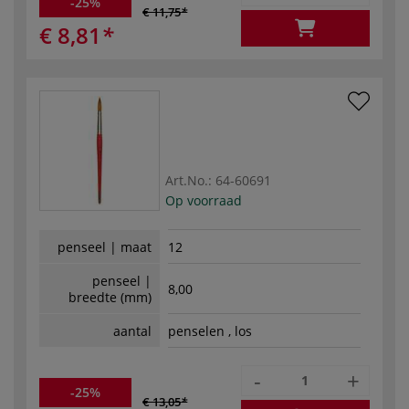
-25%
€ 11,75
€ 8,81
Art.No.:
64-60691
Op voorraad
penseel | maat
12
penseel |
8,00
breedte (mm)
aantal
penselen , los
-
+
-25%
€ 13,05