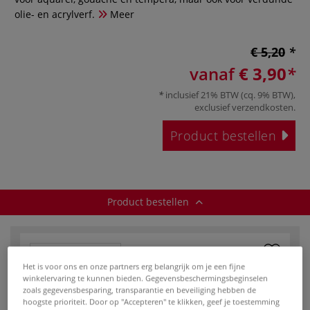
olie- en acrylverf.
Meer
€ 5,20
vanaf
€ 3,90
inclusief 21% BTW (cq. 9% BTW),
exclusief
verzendkosten
.
Product bestellen
Product bestellen
Het is voor ons en onze partners erg belangrijk om je een fijne
winkelervaring te kunnen bieden. Gegevensbeschermingsbeginselen
zoals gegevensbesparing, transparantie en beveiliging hebben de
hoogste prioriteit. Door op "Accepteren" te klikken, geef je toestemming