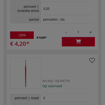
penseel |
3,20
breedte (mm)
aantal
penselen , los
-
+
-25%
€ 5,60
€ 4,20
Art.No.:
64-84718
Op voorraad
penseel | maat
3