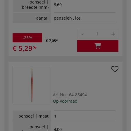
penseel |
3,60
breedte (mm)
aantal
penselen , los
-
+
-25%
€ 7,05
€ 5,29
Art.No.:
64-85494
Op voorraad
penseel | maat
4
penseel |
4,00