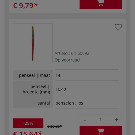
€ 9,79
Art.No.:
64-60692
Op voorraad
penseel | maat
14
penseel |
10,40
breedte (mm)
aantal
penselen , los
-
+
-25%
€ 20,85
€ 15,64