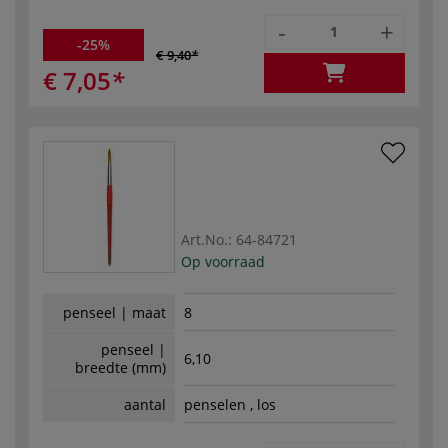
-
+
-25%
€ 9,40
€ 7,05
Art.No.:
64-84721
Op voorraad
penseel | maat
8
penseel |
6,10
breedte (mm)
aantal
penselen , los