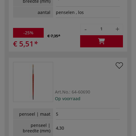
breedte (mm)
aantal
penselen , los
-
+
-25%
€ 7,35
€ 5,51
Art.No.:
64-60690
Op voorraad
penseel | maat
5
penseel |
4,30
breedte (mm)