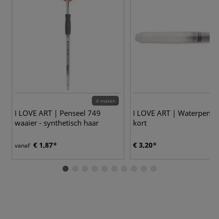
4 maten
3
I LOVE ART | Penseel 749
I LOVE ART | Waterpense
waaier - synthetisch haar
kort
€ 1,87
€ 3,20
vanaf