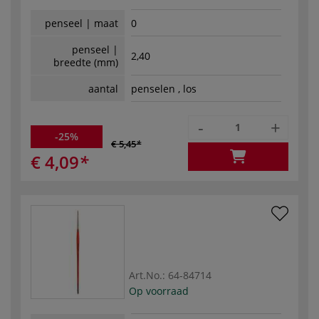
penseel | maat
0
penseel |
2,40
breedte (mm)
aantal
penselen , los
-
+
-25%
€ 5,45
€ 4,09
Art.No.:
64-84714
Op voorraad