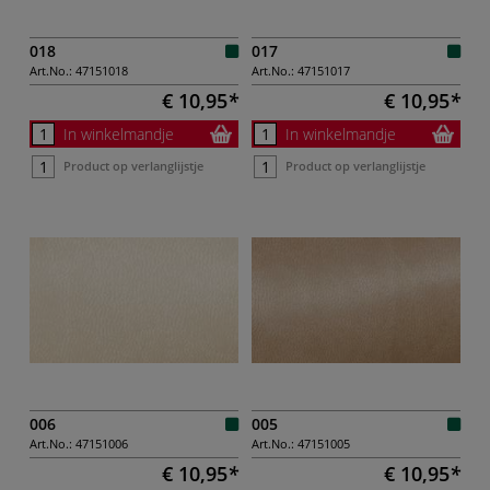
018
017
Art.No.:
47151018
Art.No.:
47151017
€ 10,95
€ 10,95
In winkelmandje
In winkelmandje
Product op verlanglijstje
Product op verlanglijstje
006
005
Art.No.:
47151006
Art.No.:
47151005
€ 10,95
€ 10,95