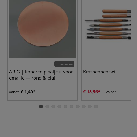
7 varianten
ABIG | Koperen plaatje ○ voor
Kraspennen set
emaille — rond & plat
€ 1,40
€ 18,56
vanaf
€ 25,55