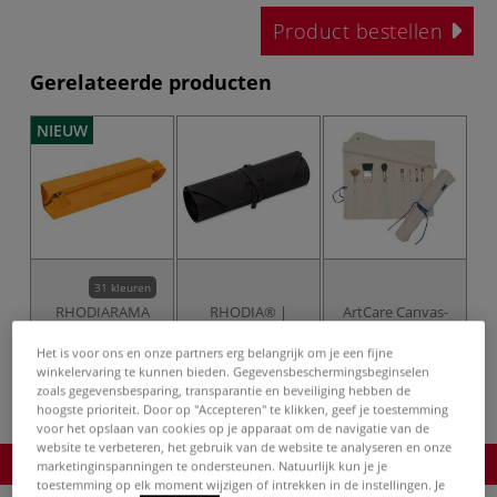
Product bestellen
Gerelateerde producten
NIEUW
31 kleuren
RHODIARAMA
RHODIA® |
ArtCare Canvas-
Federmäppchen,
Roletui 2-in-1 —
rolmap voor
eckig
stof
penselen
Het is voor ons en onze partners erg belangrijk om je een fijne
winkelervaring te kunnen bieden. Gegevensbeschermingsbeginselen
zoals gegevensbesparing, transparantie en beveiliging hebben de
hoogste prioriteit. Door op "Accepteren" te klikken, geef je toestemming
voor het opslaan van cookies op je apparaat om de navigatie van de
website te verbeteren, het gebruik van de website te analyseren en onze
Product bestellen
marketinginspanningen te ondersteunen. Natuurlijk kun je je
toestemming op elk moment wijzigen of intrekken in de instellingen. Je