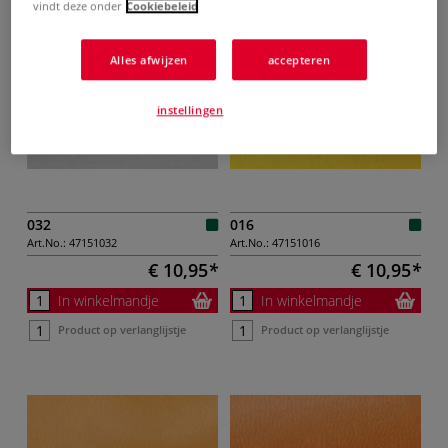
vindt deze onder
Cookiebeleid
Alles afwijzen
accepteren
instellingen
032
016
Art.No.:
47151032
Art.No.:
47151016
€ 10,95
€ 10,95
In winkelmandje
In winkelmandje
Product op verlanglijstje
Product op verlanglijstje