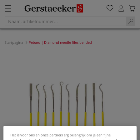
Startpagina
Pebaro | Diamond needle files bended
Het is voor ons en onze partners erg belangrijk om je een fijne