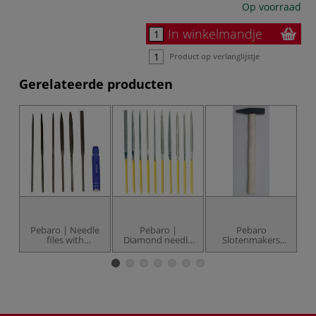
Op voorraad
In winkelmandje
Product op verlanglijstje
Gerelateerde producten
Pebaro | Needle
Pebaro |
Pebaro
files with
Diamond needle
Slotenmakers
H
aluminium handle
files
hamer