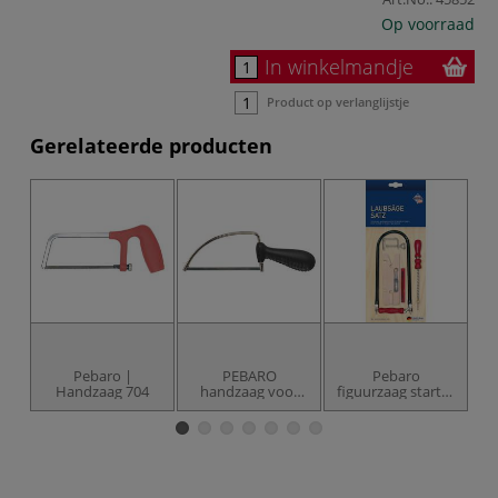
Op voorraad
In winkelmandje
Product op verlanglijstje
Gerelateerde producten
Pebaro |
PEBARO
Pebaro
Handzaag 704
handzaag voor
figuurzaag starter
P
kinderen
set, 12 stuks incl.
boor