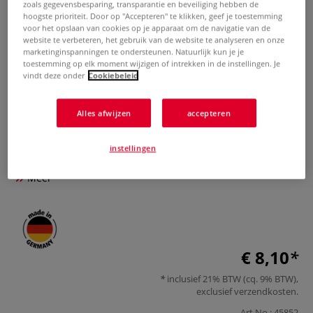
zoals gegevensbesparing, transparantie en beveiliging hebben de
hoogste prioriteit. Door op "Accepteren" te klikken, geef je toestemming
voor het opslaan van cookies op je apparaat om de navigatie van de
website te verbeteren, het gebruik van de website te analyseren en onze
marketinginspanningen te ondersteunen. Natuurlijk kun je je
toestemming op elk moment wijzigen of intrekken in de instellingen. Je
vindt deze onder
Cookiebeleid
Alles afwijzen
accepteren
Pebaro | Beugelzaag 706
instellingen
0 Beoordeling
Meer
€ 8,10
inclusief 21% BTW (cq. 9% BTW),
exclusief
verzendkosten
.
Art.No.:
45852