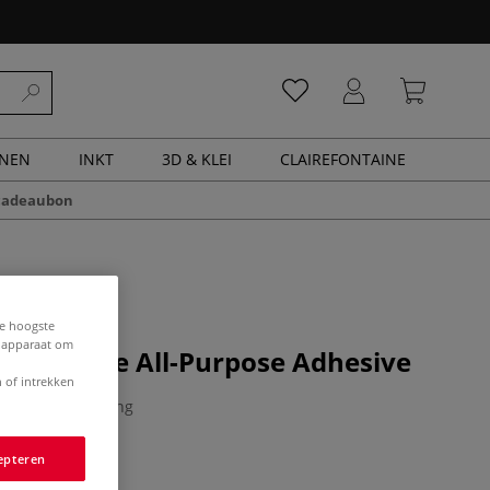
ENEN
INKT
3D & KLEI
CLAIREFONTAINE
cadeaubon
de hoogste
e apparaat om
lvent-Free All-Purpose Adhesive
 of intrekken
0 Beoordeling
epteren