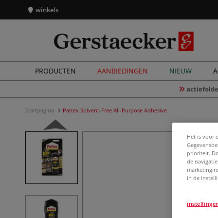
winkels
PRODUCTEN
AANBIEDINGEN
NIEUW
A
actiefolde
Startpagina
Pattex Solvent-Free All-Purpose Adhesive
Het is voor 
Gegevensbes
prioriteit. 
de navigatie
marketingin
in de instel
instellinge