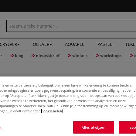
CRYLVERF
OLIEVERF
AQUAREL
PASTEL
TEK
r
blog
nieuwsbrief
winkels
workshops
ons en onze partners erg belangrijk om je een fijne winkelervaring te kunnen bieden.
chermingsbeginselen zoals gegevensbesparing, transparantie en beveiliging hebben 
Door op "Accepteren" te klikken, geef je toestemming voor het opslaan van cookies op j
Pattex So
 van de website te verbeteren, het gebruik van de website te analyseren en onze
spanningen te ondersteunen. Natuurlijk kun je je toestemming op elk moment wijzigen
lingen. Je vindt deze onder
Cookiebeleid
Meer
n
Alles afwijzen
acc