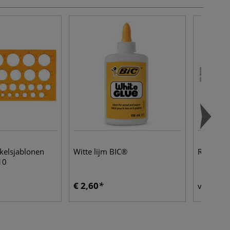
kelsjablonen
Witte lijm BIC®
RUMOLD |
10
€ 2,60
€ 
vanaf