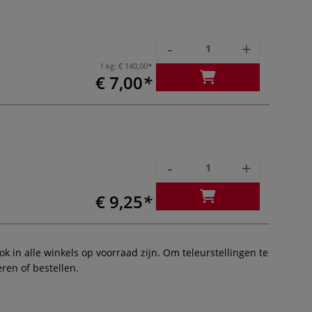
-
+
1 kg:
€ 140,00
€ 7,00
-
+
€ 9,25
 in alle winkels op voorraad zijn. Om teleurstellingen te
ren of bestellen.