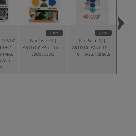
7 sets
4 sets
RTISTS'
PanPastel® |
PanPastel® |
Pan
0 + 7-
ARTISTS' PASTELS —
ARTISTS' PASTELS —
ARTIST
ANIMAL
cadeausets
10 + 8-startersets
a Ann
s