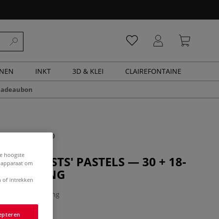
ENEN
INKT
3D & KLEI
CLAIREFONTAINE
cadeaubon
de hoogste
® | ARTISTS' PASTELS — 30 + 18-
e apparaat om
t PAINTING
 of intrekken
0 Beoordeling
epteren