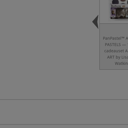
PanPastel™ A
PASTELS — 1
cadeauset 
ART by Lis
Watkin