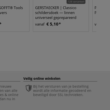
124 varianten
 SOFFT® Tools
GERSTAECKER | Classico
PanPaste
vers
schildersdoek — linnen
PASTELS 
universeel geprepareerd
€ 5,10
€ 
vanaf
vanaf
Veilig online winkelen
 nieuwe
Bij het versturen van je bestelling
en van alle
wordt alle informatie gecodeerd en
ies & online
beveiligd door SSL technieken.
 dan nu in