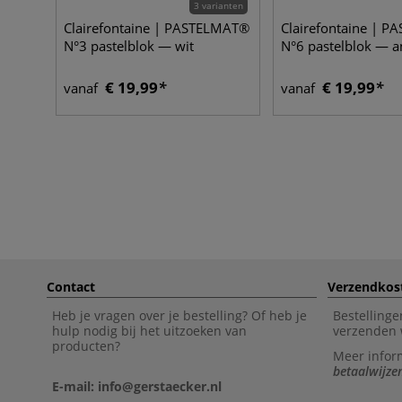
3 varianten
Clairefontaine | PASTELMAT®
Clairefontaine | 
N°3 pastelblok — wit
N°6 pastelblok — an
€ 19,99
€ 19,99
vanaf
vanaf
Contact
Verzendkos
Heb je vragen over je bestelling? Of heb je
Bestellinge
hulp nodig bij het uitzoeken van
verzenden 
producten?
Meer infor
betaalwijze
E-mail: info@gerstaecker.nl