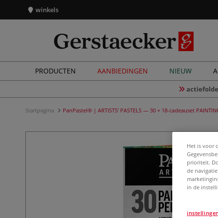
winkels
PRODUCTEN
AANBIEDINGEN
NIEUW
A
actiefolde
Startpagina
PanPastel® | ARTISTS' PASTELS — 30 + 18-cadeauset PAINTIN
Het is voor 
Gegevensbes
prioriteit. 
de navigatie
marketingin
in de instel
instellinge