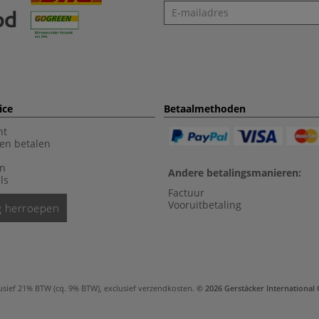
Nieuwsbrief
ice
Betaalmethoden
nt
en betalen
en
Andere betalingsmanieren:
ls
Factuur
Vooruitbetaling
ng herroepen
usief 21% BTW (cq. 9% BTW), exclusief
verzendkosten
.
© 2026 Gerstäcker Internationa