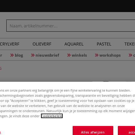
CRYLVERF
OLIEVERF
AQUAREL
PASTEL
TEK
r
blog
nieuwsbrief
winkels
workshops
G
ons en onze partners erg belangrijk om je een fijne winkelervaring te kunnen bieden.
chermingsbeginselen zoals gegevensbesparing, transparantie en beveiliging hebben 
PanPastel
Door op "Accepteren" te klikken, geef je toestemming voor het opslaan van cookies op j
cadeause
 van de website te verbeteren, het gebruik van de website te analyseren en onze
spanningen te ondersteunen. Natuurlijk kun je je toestemming op elk moment wijzigen
lingen. Je vindt deze onder
Cookiebeleid
Meer
n
Alles afwijzen
acc