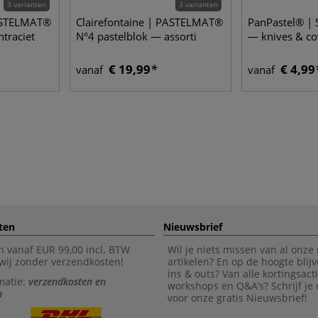
3 varianten
3 varianten
PASTELMAT®
Clairefontaine | PASTELMAT®
PanPastel® |
traciet
N°4 pastelblok — assorti
— knives & co
€ 19,99
€ 4,99
vanaf
vanaf
ten
Nieuwsbrief
n vanaf EUR 99,00 incl. BTW
Wil je niets missen van al onze
wij zonder verzendkosten!
artikelen? En op de hoogte blijv
ins & outs? Van alle kortingsact
matie:
verzendkosten en
workshops en Q&A’s? Schrijf je
n
voor onze gratis Nieuwsbrief!