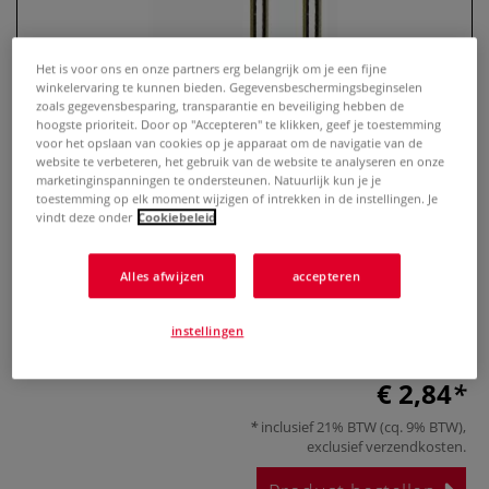
Het is voor ons en onze partners erg belangrijk om je een fijne
winkelervaring te kunnen bieden. Gegevensbeschermingsbeginselen
zoals gegevensbesparing, transparantie en beveiliging hebben de
hoogste prioriteit. Door op "Accepteren" te klikken, geef je toestemming
voor het opslaan van cookies op je apparaat om de navigatie van de
website te verbeteren, het gebruik van de website te analyseren en onze
marketinginspanningen te ondersteunen. Natuurlijk kun je je
toestemming op elk moment wijzigen of intrekken in de instellingen. Je
vindt deze onder
Cookiebeleid
PROXXON | Slijpstift — corundum
Alles afwijzen
accepteren
0 Beoordeling
instellingen
Voor staal, gietstaal & HSS-staal.
Meer
€ 2,84
inclusief 21% BTW (cq. 9% BTW),
exclusief
verzendkosten
.