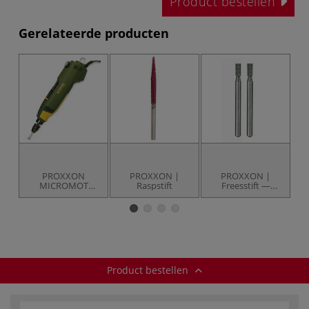
Product bestellen
Gerelateerde producten
PROXXON
PROXXON |
PROXXON |
MICROMOT
Raspstift
Freesstift —
fijnboor-
wolfram-
el
slijpmachine FBS
vanadium staal
240/E
Product bestellen