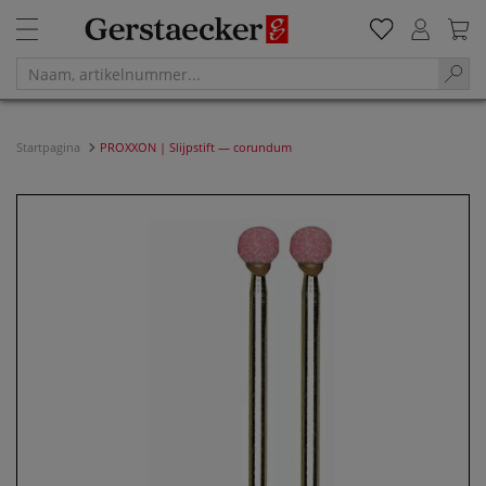
Startpagina
PROXXON | Slijpstift — corundum