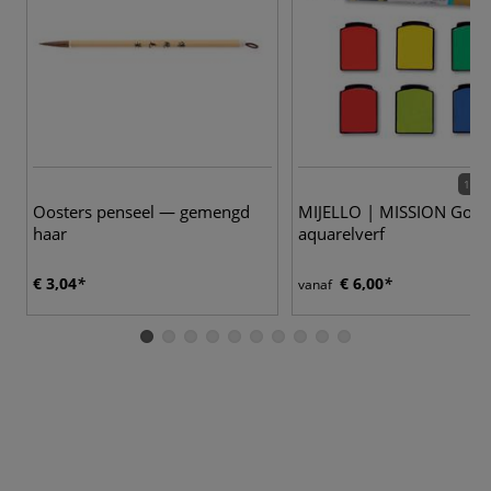
126 
Oosters penseel — gemengd
MIJELLO | MISSION Gold 
haar
aquarelverf
€ 3,04
€ 6,00
vanaf