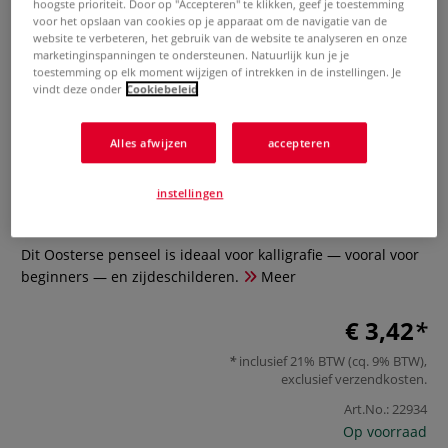
hoogste prioriteit. Door op "Accepteren" te klikken, geef je toestemming
voor het opslaan van cookies op je apparaat om de navigatie van de
website te verbeteren, het gebruik van de website te analyseren en onze
marketinginspanningen te ondersteunen. Natuurlijk kun je je
toestemming op elk moment wijzigen of intrekken in de instellingen. Je
vindt deze onder
Cookiebeleid
Alles afwijzen
accepteren
Oosters penseel — gemengd haar
instellingen
0 Beoordeling
Dit Oosterse penseel is ideaal voor kalligrafie — vooral voor
beginners — en zijdeschilderen.
Meer
€ 3,42
inclusief 21% BTW (cq. 9% BTW),
exclusief
verzendkosten
.
Art.No.:
22934
Op voorraad