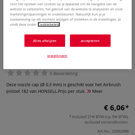
voor het opslaan van cookies op je apparaat om de navigatie van de
website te verbeteren, het gebruik van de website te analyseren en onze
marketinginspanningen te ondersteunen. Natuurlijk kun je je
toestemming op elk moment wijzigen of intrekken in de instellingen. Je
vindt deze onder
Cookiebeleid
Alles afwijzen
accepteren
Nozzle cap 0,3 mm — voor
instellingen
HONSELL Airbrush pistool 182
0 Beoordeling
Deze nozzle cap (Ø 0,3 mm) is geschikt voor het Airbrush
pistool 182 van HONSELL.Prijs per stuk.
Meer
€ 6,06
inclusief 21% BTW (cq. 9% BTW),
exclusief
verzendkosten
.
Art.No.:
32692996