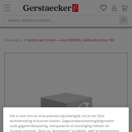
Startpagina
Nozzle cap 0,3 mm — voor HONSELL Airbrush pistool 182
Het is voor ons en onze partners erg belangrijk om je een fijne
winkelervaring te kunnen bieden. Gegevensbeschermingsbeginselen
zoals gegevensbesparing, transparantie en beveiliging hebben de
hoogste prioriteit. Door op "Accepteren" te klikken, geef je toestemming