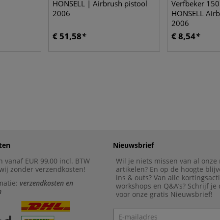
HONSELL | Airbrush pistool
Verfbeker 150
2006
HONSELL Airbr
2006
€ 51,58
€ 8,54
ten
Nieuwsbrief
n vanaf EUR 99,00 incl. BTW
Wil je niets missen van al onze
wij zonder verzendkosten!
artikelen? En op de hoogte blijv
ins & outs? Van alle kortingsact
matie:
verzendkosten en
workshops en Q&A’s? Schrijf je
n
voor onze gratis Nieuwsbrief!
Nieuwsbrief