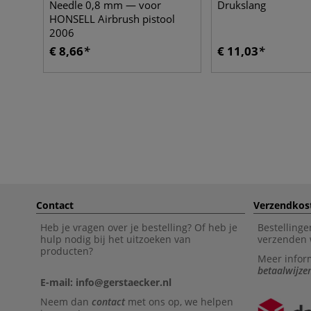
Needle 0,8 mm — voor
Drukslang
HONSELL Airbrush pistool
2006
€ 8,66
€ 11,03
Contact
Verzendkos
Heb je vragen over je bestelling? Of heb je
Bestellinge
hulp nodig bij het uitzoeken van
verzenden 
producten?
Meer infor
betaalwijze
E-mail: info@gerstaecker.nl
Neem dan
contact
met ons op, we helpen