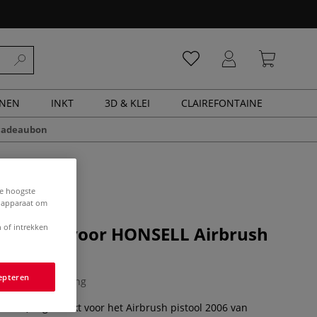
ENEN
INKT
3D & KLEI
CLAIREFONTAINE
cadeaubon
de hoogste
e apparaat om
 of intrekken
,8 mm — voor HONSELL Airbrush
006
epteren
0 Beoordeling
8 mm) is geschikt voor het Airbrush pistool 2006 van