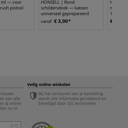
 ml — voor
HONSELL | Rond
HONSELL 
ush pistool
schildersdoek — katoen
mm — for
universeel geprepareerd
116
€ 3,00
€ 6,06
vanaf
Veilig online winkelen
 nieuwe
Bij het versturen van je bestelling
en van alle
wordt alle informatie gecodeerd en
ies & online
beveiligd door SSL technieken.
 dan nu in