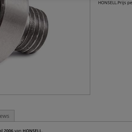
HONSELL.Prijs pe
iews
ol 2006
van
HONSELL
.