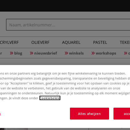
CRYLVERF
OLIEVERF
AQUAREL
PASTEL
TEK
r
blog
nieuwsbrief
winkels
workshops
ons en onze partners erg belangrijk om je een fijne winkelervaring te kunnen bieden.
chermingsbeginselen zoals gegevensbesparing, transparantie en beveiliging hebben 
Door op "Accepteren" te klikken, geef je toestemming voor het opslaan van cookies op j
 van de website te verbeteren, het gebruik van de website te analyseren en onze
spanningen te ondersteunen. Natuurlijk kun je je toestemming op elk moment wijzigen
Nozzle 0
lingen. Je vindt deze onder
Cookiebeleid
pistool 2
n
Alles afwijzen
acc
Deze nozzle (Ø 0,