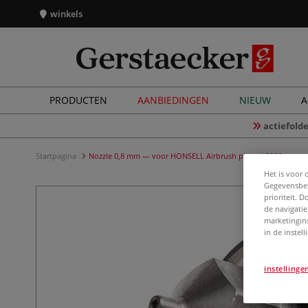
winkels
PRODUCTEN
AANBIEDINGEN
NIEUW
A
actiefolde
Startpagina
Nozzle 0,8 mm — voor HONSELL Airbrush pistool 2006
Het is voor 
Gegevensbes
prioriteit. 
de navigatie
marketingin
in de instel
instellinge