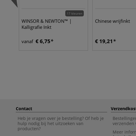
17 kleuren
WINSOR & NEWTON™ |
Chinese wrijfinkt
Kalligrafie Inkt
€ 6,75
€ 19,21
vanaf
Contact
Verzendkos
Heb je vragen over je bestelling? Of heb je
Bestellinge
hulp nodig bij het uitzoeken van
verzenden 
producten?
Meer infor