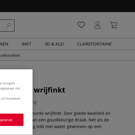
ENEN
INKT
3D & KLEI
CLAIREFONTAINE
cadeaubon
de hoogste
ekleurde wrijfinkt
e apparaat om
 of intrekken
0 Beoordeling
te Chinese gekleurde wrijfinkt. Zeer goede kwaliteit en
tang is versierd met een goudkleurige draak. Net als de
epteren
t wordt de Nanjing inkt met water gewreven op een
Meer