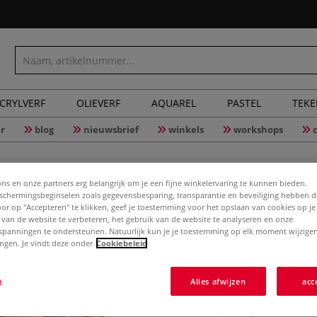
CRYLVERF
OLIEVERF
AQUAREL
PASTEL
TEK
r
blog
nieuwsbrief
winkels
workshops
ons en onze partners erg belangrijk om je een fijne winkelervaring te kunnen bieden.
chermingsbeginselen zoals gegevensbesparing, transparantie en beveiliging hebben 
Nanjing g
Door op "Accepteren" te klikken, geef je toestemming voor het opslaan van cookies op j
 van de website te verbeteren, het gebruik van de website te analyseren en onze
spanningen te ondersteunen. Natuurlijk kun je je toestemming op elk moment wijzigen
lingen. Je vindt deze onder
Cookiebeleid
De meest gebruik
lichtecht. Elke s
n
Alles afwijzen
acc
Japanse wrijfink
wrijfsteen. ...