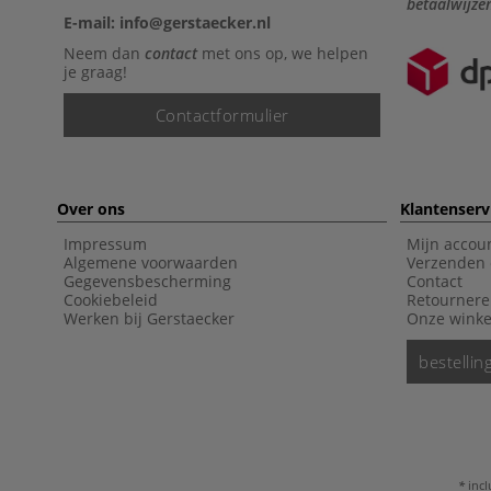
betaalwijze
E-mail: info@gerstaecker.nl
Neem dan
contact
met ons op, we helpen
je graag!
Contactformulier
Over ons
Klantenserv
Impressum
Mijn accou
Algemene voorwaarden
Verzenden 
Gegevensbescherming
Contact
Cookiebeleid
Retourner
Werken bij Gerstaecker
Onze winke
bestelli
incl