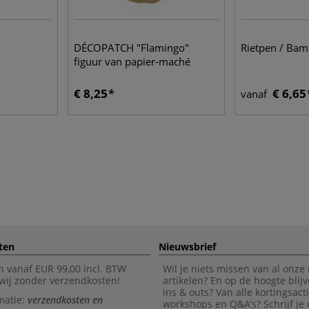
DÉCOPATCH "Flamingo"
Rietpen / Ba
figuur van papier-maché
€ 8,25
€ 6,65
vanaf
ten
Nieuwsbrief
n vanaf EUR 99,00 incl. BTW
Wil je niets missen van al onze
wij zonder verzendkosten!
artikelen? En op de hoogte blijv
ins & outs? Van alle kortingsact
matie:
verzendkosten en
workshops en Q&A’s? Schrijf je