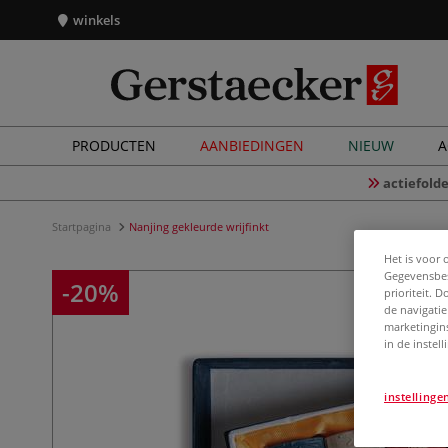
winkels
PRODUCTEN
AANBIEDINGEN
NIEUW
A
actiefolde
Startpagina
Nanjing gekleurde wrijfinkt
Het is voor 
Gegevensbes
-20%
prioriteit. 
de navigatie
marketingin
in de instel
instellinge