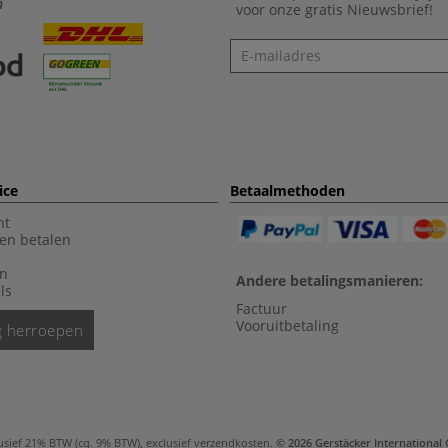
n
voor onze gratis Nieuwsbrief!
Nieuwsbrief
ice
Betaalmethoden
nt
en betalen
en
Andere betalingsmanieren:
ls
Factuur
Vooruitbetaling
ng herroepen
usief 21% BTW (cq. 9% BTW), exclusief
verzendkosten
.
© 2026 Gerstäcker Internationa