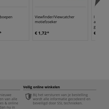
mboepen
Viewfinder/Viewcatcher
I LOVE A
motiefzoeker
aquarelp
geitenha
€ 1,72
€ 23,55
Veilig online winkelen
 nieuwe
Bij het versturen van je bestelling
en van alle
wordt alle informatie gecodeerd en
ies & online
beveiligd door SSL technieken.
 dan nu in