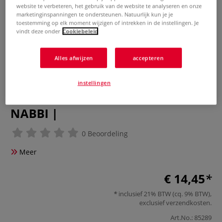
website te verbeteren, het gebruik van de website te analyseren en onze
marketinginspanningen te ondersteunen. Natuurlijk kun je je
toestemming op elk moment wijzigen of intrekken in de instellingen. Je
vindt deze onder
Cookiebeleid
Alles afwijzen
accepteren
instellingen
NABBI |
0 Beoordeling
Meer
€ 14,45
inclusief 21% BTW (cq. 9% BTW),
exclusief
verzendkosten
.
Art.No.:
85289