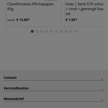
Clairefontaine Affichepapier,
lineo | Serie 570 schoolp
80g
○ rond ○ gemengd haar 
set
€ 13,80
€ 1,50
vanaf
Contact
Verzendkosten
Nieuwsbrief