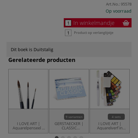
Art.No.:
95578
Op voorraad
In winkelmandje
Product op verlanglijstje
Dit boek is Duitstalig
Gerelateerde producten
9 varianten
4 sets
I LOVE ART |
GERSTAECKER |
I LOVE ART |
S
Aquarelpenseel ○
CLASSIC
Aquarelverf in
rond ○
aquarelpapier —
waaiervorm —
synthetisch haar
rau = grofgekornd
sets