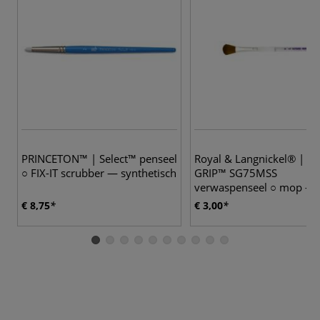
3
PRINCETON™ | Select™ penseel
Royal & Langnickel® | S
○ FIX-IT scrubber — synthetisch
GRIP™ SG75MSS
verwaspenseel ○ mop —
synthetisch haar
€ 8,75
€ 3,00