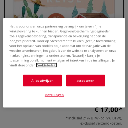
Het is voor ons en onze partners erg belangrijk om je een fijne
winkelervaring te kunnen bieden. Gegevensbeschermingsbeginselen
zoals gegevensbesparing, transparantie en beveiliging hebben de
hoogste prioriteit. Door op "Accepteren" te klikken, geef je toestemming
voor het opslaan van cookies op je apparaat om de navigatie van de
website te verbeteren, het gebruik van de website te analyseren en onze
marketinginspanningen te ondersteunen. Natuurlijk kun je je
toestemming op elk moment wijzigen of intrekken in de instellingen. Je
Meine große Watercolor-Reise
vindt deze onder
Cookiebeleid
0 Beoordeling
Alles afwijzen
accepteren
Entdecken Sie die Welt des Aquarellmalens – Mit 20 Schritt-
für-Schritt-Motiven und allen Grundlagen
Meer
instellingen
€ 17,00
inclusief 21% BTW (cq. 9% BTW),
exclusief
verzendkosten
.