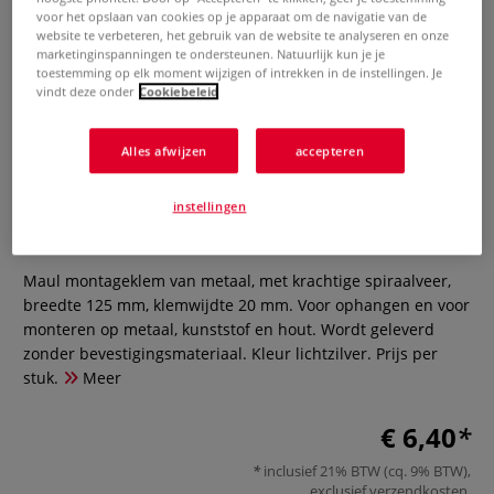
voor het opslaan van cookies op je apparaat om de navigatie van de
website te verbeteren, het gebruik van de website te analyseren en onze
marketinginspanningen te ondersteunen. Natuurlijk kun je je
toestemming op elk moment wijzigen of intrekken in de instellingen. Je
vindt deze onder
Cookiebeleid
Alles afwijzen
accepteren
Maul montageklem
instellingen
0 Beoordeling
Maul montageklem van metaal, met krachtige spiraalveer,
breedte 125 mm, klemwijdte 20 mm. Voor ophangen en voor
monteren op metaal, kunststof en hout. Wordt geleverd
zonder bevestigingsmateriaal. Kleur lichtzilver. Prijs per
stuk.
Meer
€ 6,40
inclusief 21% BTW (cq. 9% BTW),
exclusief
verzendkosten
.