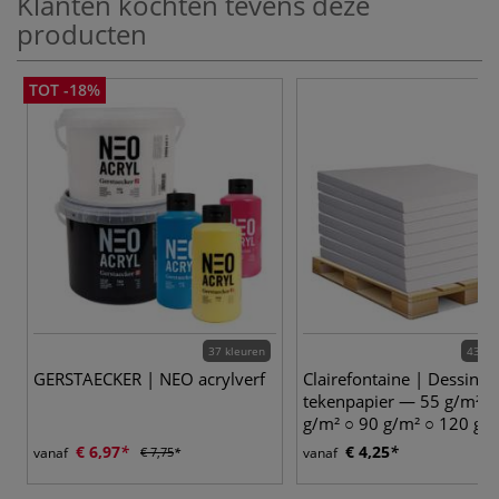
Klanten kochten tevens deze
producten
TOT -18%
37 kleuren
43 va
GERSTAECKER | NEO acrylverf
Clairefontaine | Dessin S
tekenpapier — 55 g/m² ○
g/m² ○ 90 g/m² ○ 120 g/
€ 6,97
€ 4,25
vanaf
€ 7,75
vanaf