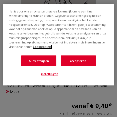
Het is voor ons en onze partners erg belangrijk om je een fijne
winkelervaring te kunnen bieden. Gegevensbeschermingsbeginselen
zoals gegevensbesparing, transparantie en beveiliging hebben de
hoogste prioriteit. Door op "Accepteren" te klikken, geef je toestemming
voor het opslaan van cookies op je apparaat om de navigatie van de
website te verbeteren, het gebruik van de website te analyseren en onze
marketinginspanningen te ondersteunen. Natuurlijk kun je je
toestemming op elk moment wijzigen of intrekken in de instellingen. Je
vindt deze onder
Cookiebeleid
Marpa Jansen schetsblok
Alles afwijzen
accepteren
0 Beoordeling
instellingen
100% gerecycled, 110 grams grijs schetspapier. Verkrijgbaar
in 2 formaten. Gewicht 110g. Inhoud 100 vel.Prijs per blok.
Meer
vanaf
€ 9,40
inclusief 21% BTW (cq. 9% BTW),