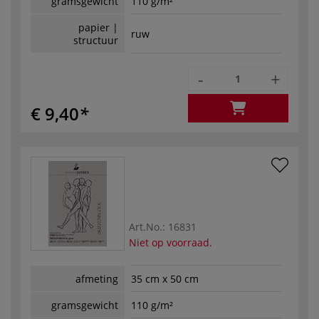
gramsgewicht
110 g/m²
papier |
ruw
structuur
-
+
€ 9,40
Art.No.:
16831
Niet op voorraad.
afmeting
35 cm x 50 cm
gramsgewicht
110 g/m²