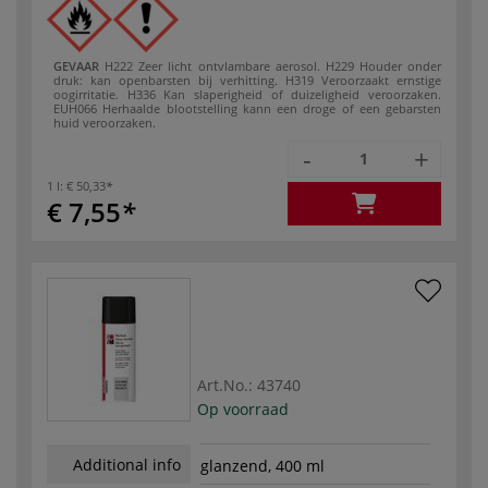
GEVAAR
H222 Zeer licht ontvlambare aerosol.
H229 Houder onder
druk: kan openbarsten bij verhitting.
H319 Veroorzaakt ernstige
oogirritatie.
H336 Kan slaperigheid of duizeligheid veroorzaken.
EUH066 Herhaalde blootstelling kann een droge of een gebarsten
huid veroorzaken.
-
+
1 l:
€ 50,33
€ 7,55
Art.No.:
43740
Op voorraad
Additional info
glanzend, 400 ml