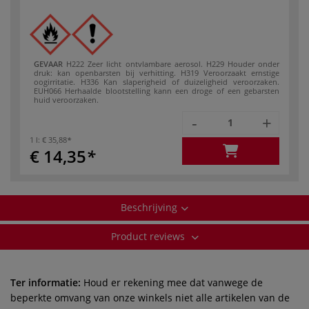
GEVAAR
H222 Zeer licht ontvlambare aerosol.
H229 Houder onder
druk: kan openbarsten bij verhitting.
H319 Veroorzaakt ernstige
oogirritatie.
H336 Kan slaperigheid of duizeligheid veroorzaken.
EUH066 Herhaalde blootstelling kann een droge of een gebarsten
huid veroorzaken.
-
+
1 l:
€ 35,88
€ 14,35
Beschrijving
Product reviews
Ter informatie:
Houd er rekening mee dat vanwege de
beperkte omvang van onze winkels niet alle artikelen van de