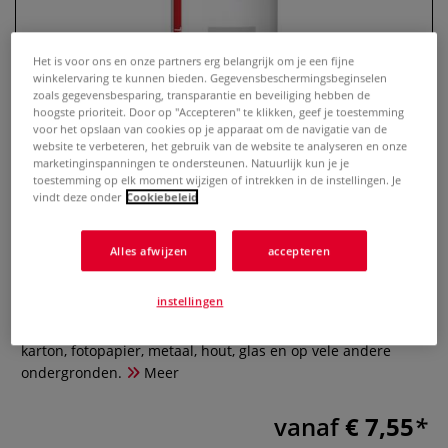
Het is voor ons en onze partners erg belangrijk om je een fijne
winkelervaring te kunnen bieden. Gegevensbeschermingsbeginselen
zoals gegevensbesparing, transparantie en beveiliging hebben de
hoogste prioriteit. Door op "Accepteren" te klikken, geef je toestemming
voor het opslaan van cookies op je apparaat om de navigatie van de
website te verbeteren, het gebruik van de website te analyseren en onze
marketinginspanningen te ondersteunen. Natuurlijk kun je je
toestemming op elk moment wijzigen of intrekken in de instellingen. Je
vindt deze onder
Cookiebeleid
Marabu Klaarlak
Alles afwijzen
accepteren
0 Beoordeling
instellingen
Kleurloze spuitlak op basis van oplosmiddelen. De laklaag is
veegvast en weerbestendig. Kan worden gebruikt op papier,
karton, fotopapier, metaal, hout, glas en op vele andere
ondergronden.
Meer
vanaf
€ 7,55