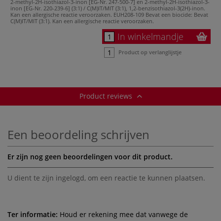
2-methyl-2H-isothiazol-3-inon [EG-Nr. 247-500-7] en 2-methyl-2H-isothiazol-3-
inon [EG-Nr. 220-239-6] (3:1) / C(M)IT/MIT (3:1), 1,2-benzisothiazol-3(2H)-inon.
Kan een allergische reactie veroorzaken.
EUH208-109 Bevat een biocide: Bevat
C(M)IT/MIT (3:1). Kan een allergische reactie veroorzaken.
In winkelmandje
Product op verlanglijstje
Product reviews
Een beoordeling schrijven
Er zijn nog geen beoordelingen voor dit product.
U dient te zijn
ingelogd
, om een reactie te kunnen plaatsen.
Ter informatie:
Houd er rekening mee dat vanwege de