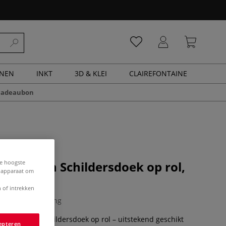
ENEN
INKT
3D & KLEI
CLAIREFONTAINE
cadeaubon
de hoogste
atoenen Schildersdoek op rol,
e apparaat om
 of intrekken
0 Beoordeling
® Katoenen Schildersdoek op rol – uitstekend geschikt
epteren