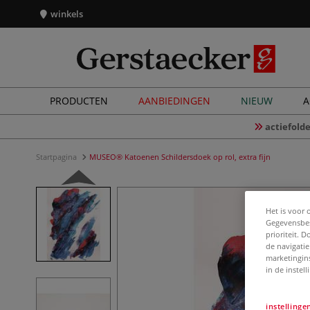
winkels
PRODUCTEN
AANBIEDINGEN
NIEUW
A
actiefolde
Startpagina
MUSEO® Katoenen Schildersdoek op rol, extra fijn
Het is voor 
Gegevensbes
prioriteit. 
de navigatie
marketingin
in de instel
instellinge