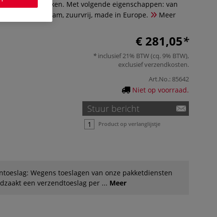
e schilderstechnieken. Met volgende eigenschappen: van
structuur, 220 gram, zuurvrij, made in Europe.
Meer
€ 281,05
inclusief 21% BTW (cq. 9% BTW),
exclusief
verzendkosten
.
Art.No.:
85642
Niet op voorraad.
Stuur bericht
Product op verlanglijstje
ntoeslag: Wegens toeslagen van onze pakketdiensten
dzaakt een verzendtoeslag per ...
Meer