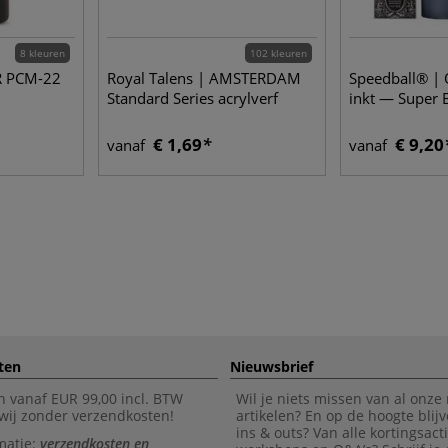
8 kleuren
102 kleuren
R PCM-22
Royal Talens | AMSTERDAM
Speedball® | 
Standard Series acrylverf
inkt — Super 
€ 1,69
€ 9,20
vanaf
vanaf
ten
Nieuwsbrief
n vanaf EUR 99,00 incl. BTW
Wil je niets missen van al onze
wij zonder verzendkosten!
artikelen? En op de hoogte blijv
ins & outs? Van alle kortingsact
matie:
verzendkosten en