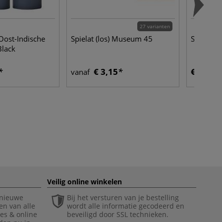
27 varianten
Oost-Indische
Spielat (los) Museum 45
Spantan
Black
€ 3,15
€ 42,85
vanaf
Veilig online winkelen
 nieuwe
Bij het versturen van je bestelling
en van alle
wordt alle informatie gecodeerd en
ies & online
beveiligd door SSL technieken.