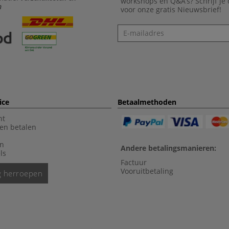
workshops en Q&A’s? Schrijf je
n
voor onze gratis Nieuwsbrief!
Nieuwsbrief
ice
Betaalmethoden
nt
en betalen
en
Andere betalingsmanieren:
ls
Factuur
Vooruitbetaling
ng herroepen