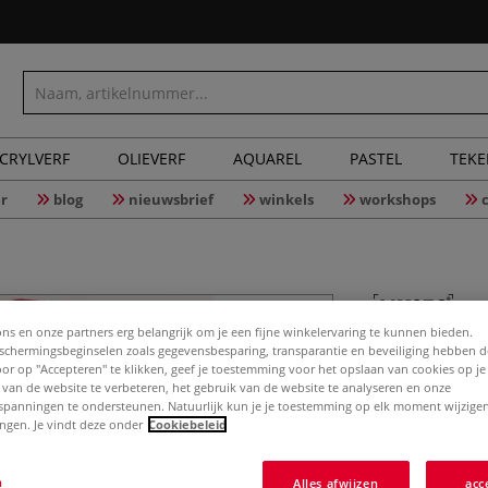
CRYLVERF
OLIEVERF
AQUAREL
PASTEL
TEK
r
blog
nieuwsbrief
winkels
workshops
ons en onze partners erg belangrijk om je een fijne winkelervaring te kunnen bieden.
chermingsbeginselen zoals gegevensbesparing, transparantie en beveiliging hebben 
MUSEO® K
Door op "Accepteren" te klikken, geef je toestemming voor het opslaan van cookies op j
extra fijn
 van de website te verbeteren, het gebruik van de website te analyseren en onze
spanningen te ondersteunen. Natuurlijk kun je je toestemming op elk moment wijzigen
lingen. Je vindt deze onder
Cookiebeleid
Extra fijn MUSEO
n
Alles afwijzen
acc