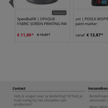
10 kleuren
Speedball® | OPAQUE
uni | POSCA MOP'
FABRIC SCREEN PRINTING INK
paint marker
€ 11,89
€ 13,87
€ 15,85
vanaf
Contact
Verzendkos
Heb je vragen over je bestelling? Of heb je
Bestellinge
hulp nodig bij het uitzoeken van
verzenden 
producten?
Meer infor