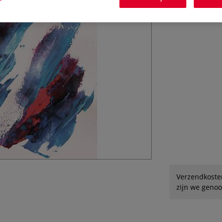
voor vrijwel all
100% extra fijne 
Verzendkoste
zijn we genoo