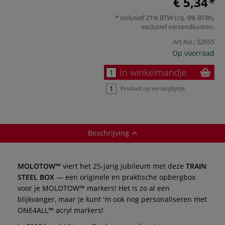
€ 5,34
inclusief 21% BTW (cq. 9% BTW),
exclusief
verzendkosten
.
Art.No.:
52655
Op voorraad
In winkelmandje
Product op verlanglijstje
Beschrijving
MOLOTOW™
viert het 25-jarig jubileum met deze
TRAIN
STEEL BOX
— een originele en praktische opbergbox
voor je MOLOTOW™ markers! Het is zo al een
blijkvanger, maar je kunt 'm ook nog personaliseren met
ONE4ALL™ acryl markers!