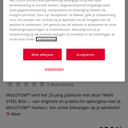
Het is voor ons en onze partners erg belangrijk om je een fijne
winkelervaring te kunnen bieden. Gegevensbeschermingsbeginselen
zoals gegevensbesparing, transparantie en beveiliging hebben de
hoogste prioriteit. Door op "Accepteren" te klikken, geef je toestemming
voor het opslaan van cookies op je apparaat om de navigatie van de
website te verbeteren, het gebruik van de website te analyseren en onze
marketinginspanningen te ondersteunen. Natuurlijk kun je je
toestemming op elk moment wijzigen of intrekken in de instellingen. Je
vindt deze onder
Cookiebeleid
Alles afwijzen
accepteren
MOLOTOW™ | TRAIN STEEL BOX
instellingen
— 25 YEARS EDITION
0 Beoordeling
MOLOTOW™ viert het 25-jarig jubileum met deze TRAIN
STEEL BOX — een originele en praktische opbergbox voor je
MOLOTOW™ markers. Een echte blikvanger op je werktafel!
Meer