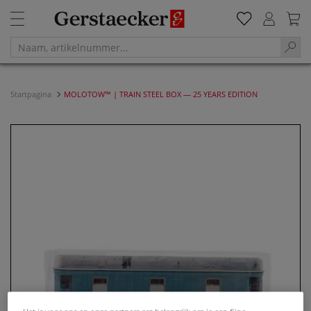
Startpagina
MOLOTOW™ | TRAIN STEEL BOX — 25 YEARS EDITION