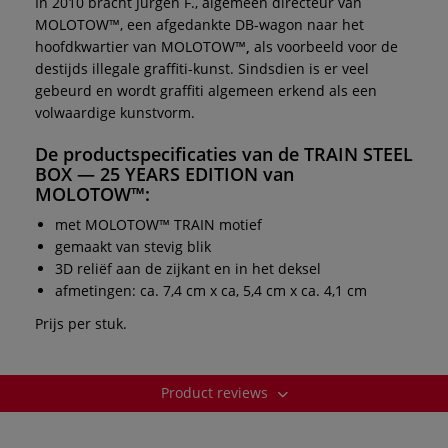
In 2010 bracht Jürgen F., algemeen directeur van
MOLOTOW™, een afgedankte DB-wagon naar het
hoofdkwartier van MOLOTOW™
,
als voorbeeld voor de
destijds illegale graffiti-kunst. Sindsdien is er veel
gebeurd en wordt graffiti algemeen erkend als een
volwaardige kunstvorm.
De productspecificaties van de
TRAIN STEEL
BOX — 25 YEARS EDITION
van
MOLOTOW™
:
met MOLOTOW™ TRAIN motief
gemaakt van stevig blik
3D reliëf aan de zijkant en in het deksel
afmetingen: ca. 7,4 cm x ca, 5,4 cm x ca. 4,1 cm
Prijs per stuk.
Product reviews