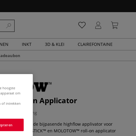
ENEN
INKT
3D & KLEI
CLAIREFONTAINE
cadeaubon
de hoogste
e apparaat om
 Roll-on Applicator
 of intrekken
0 Beoordeling
 applicator is de bijpasende highflow applivator voor
epteren
S-XS.Met DRRIPSTICK™ en MOLOTOW™ roll-on applicator