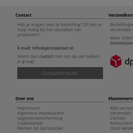
Contact
Verzendkos
Heb je vragen over je bestelling? Of heb je
Bestellinge
hulp nodig bij het uitzoeken van
verzenden 
producten?
Meer infor
betaalwijze
E-mail: info@gerstaecker.nl
Neem dan
contact
met ons op, we helpen
je graag!
Contactformulier
Over ons
Klantenserv
Impressum
Mijn accou
Algemene voorwaarden
Verzenden 
Gegevensbescherming
Contact
Cookiebeleid
Retourner
Werken bij Gerstaecker
Onze winke