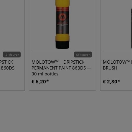
13 kleuren
13 kleuren
STICK
MOLOTOW™ | DRIPSTICK
MOLOTOW™ B
 860DS
PERMANENT PAINT 863DS —
BRUSH
30 ml bottles
€ 6,20
€ 2,80