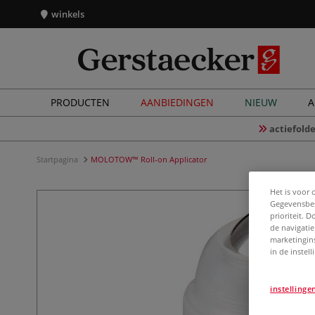
winkels
PRODUCTEN
AANBIEDINGEN
NIEUW
A
actiefolde
Startpagina
MOLOTOW™ Roll-on Applicator
Het is voor 
Gegevensbes
prioriteit. 
de navigatie
marketingin
in de instel
instellinge