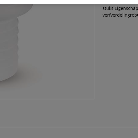
ontstaan volle en
stuks.Eigenscha
verfverdelingrob