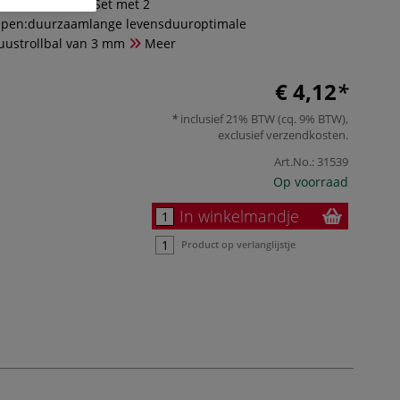
 diepe kleuren. Set met 2
ppen:duurzaamlange levensduuroptimale
uustrollbal van 3 mm
Meer
€ 4,12
inclusief 21% BTW (cq. 9% BTW),
exclusief
verzendkosten
.
Art.No.:
31539
Op voorraad
In winkelmandje
Product op verlanglijstje