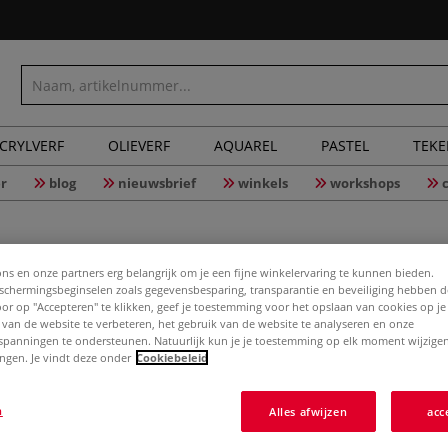
CRYLVERF
OLIEVERF
AQUAREL
PASTEL
TEK
r
blog
nieuwsbrief
winkels
workshops
ons en onze partners erg belangrijk om je een fijne winkelervaring te kunnen bieden.
chermingsbeginselen zoals gegevensbesparing, transparantie en beveiliging hebben 
Door op "Accepteren" te klikken, geef je toestemming voor het opslaan van cookies op j
MOLOTOW™
 van de website te verbeteren, het gebruik van de website te analyseren en onze
spanningen te ondersteunen. Natuurlijk kun je je toestemming op elk moment wijzigen
lingen. Je vindt deze onder
Cookiebeleid
MOLOTOW™ roll-on
n
Alles afwijzen
acc
de DRIPSTICK™ D