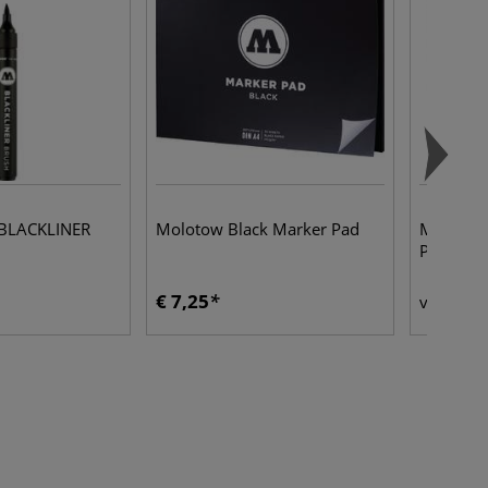
LACKLINER
Molotow Black Marker Pad
MOLOTO
Professi
€ 7,25
€ 
vanaf