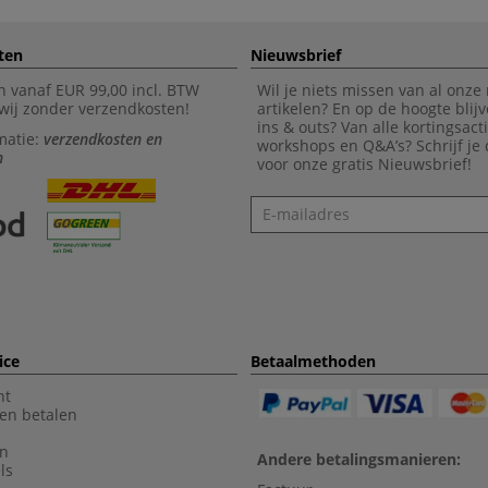
ten
Nieuwsbrief
n vanaf EUR 99,00 incl. BTW
Wil je niets missen van al onze
wij zonder verzendkosten!
artikelen? En op de hoogte blijv
ins & outs? Van alle kortingsact
matie:
verzendkosten en
workshops en Q&A’s? Schrijf je
n
voor onze gratis Nieuwsbrief!
Nieuwsbrief
ice
Betaalmethoden
nt
en betalen
en
Andere betalingsmanieren:
ls