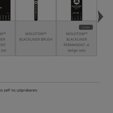
3 sets
OW™
MOLOTOW™
MOLOTOW™
MO
NER
BLACKLINER BRUSH
BLACKLINER
BL
ENT
PERMANENT, 4-
PE
 Set
delige sets
 zelf 'ns uitproberen.