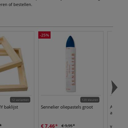
ren of bestellen.
-25%
12 varianten
120 kleuren
 baklijst
Sennelier oliepastels groot
Ara | AR
acrylbin
€ 7,46
€ 
€ 9,95
vanaf