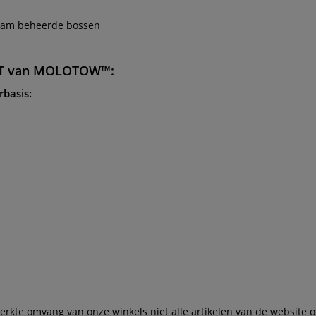
zaam beheerde bossen
T
van
MOLOTOW™
:
rbasis:
te omvang van onze winkels niet alle artikelen van de website ook