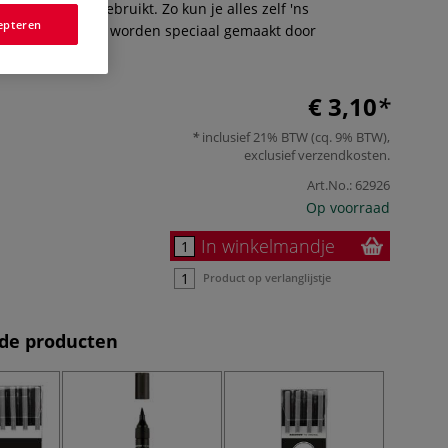
e MOLOTOW™ gebruikt. Zo kun je alles zelf 'ns
epteren
ze papiersoorten worden speciaal gemaakt door
Meer
€ 3,10
inclusief 21% BTW (cq. 9% BTW),
exclusief
verzendkosten
.
Art.No.:
62926
Op voorraad
In winkelmandje
Product op verlanglijstje
de producten