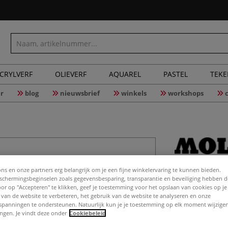
CRYLVERF
OLIEVERF
AQUAREL
PASTEL
TEK
r
blog
nieuwsbrief
winkels
workshops
MOLOTOW™
ons en onze partners erg belangrijk om je een fijne winkelervaring te kunnen bieden.
monsters
chermingsbeginselen zoals gegevensbesparing, transparantie en beveiliging hebben 
Door op "Accepteren" te klikken, geef je toestemming voor het opslaan van cookies op j
 van de website te verbeteren, het gebruik van de website te analyseren en onze
spanningen te ondersteunen. Natuurlijk kun je je toestemming op elk moment wijzigen
lingen. Je vindt deze onder
Cookiebeleid
In deze PAPER T