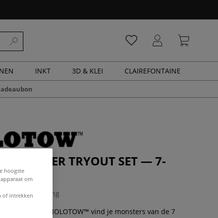
ENEN
INKT
3D & KLEI
CLAIREFONTAINE
cadeaubon
 | PAPER TRYOUT SET — 7-
et
de hoogste
e apparaat om
0 Beoordeling
 of intrekken
RYOUT SET van MOLOTOW™ vind je monsters van de 7