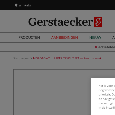
winkels
PRODUCTEN
AANBIEDINGEN
NIEUW
A
actiefolde
Startpagina
MOLOTOW™ | PAPER TRYOUT SET — 7-monsterset
Het is voor 
Gegevensbes
prioriteit. 
de navigatie
marketingin
in de instel