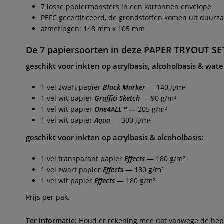
7 losse papiermonsters in een kartonnen envelope
PEFC gecertificeerd, de grondstoffen komen uit duur
afmetingen: 148 mm x 105 mm
De 7 papiersoorten in deze
PAPER TRYOUT SE
geschikt voor inkten op acrylbasis, alcoholbasis & wate
1 vel zwart papier
Black Marker
— 140 g/m²
1 vel wit papier
Graffiti Sketch
— 90 g/m²
1 vel wit papier
One4ALL™
—
205 g/m²
1 vel wit papier
Aqua
— 300 g/m²
geschikt voor inkten op acrylbasis & alcoholbasis:
1 vel transparant papier
Effects
— 180 g/m²
1 vel zwart papier
Effects
— 180 g/m²
1 vel wit papier
Effects
— 180 g/m²
Prijs per pak.
Ter informatie:
Houd er rekening mee dat vanwege de beperk