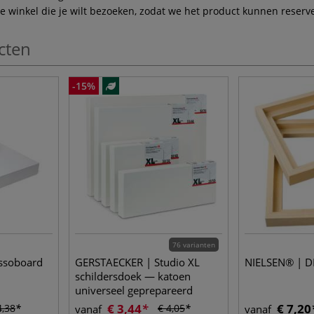
winkel die je wilt bezoeken, zodat we het product kunnen reserve
cten
-15%
76 varianten
ssoboard
GERSTAECKER | Studio XL
NIELSEN® | DIY
schildersdoek — katoen
universeel geprepareerd
€ 3,44
€ 7,20
4,38
€ 4,05
vanaf
vanaf