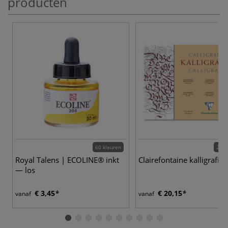
producten
60 kleuren
2 va
Royal Talens | ECOLINE® inkt
Clairefontaine kalligrafie
— los
€ 3,45
€ 20,15
vanaf
vanaf