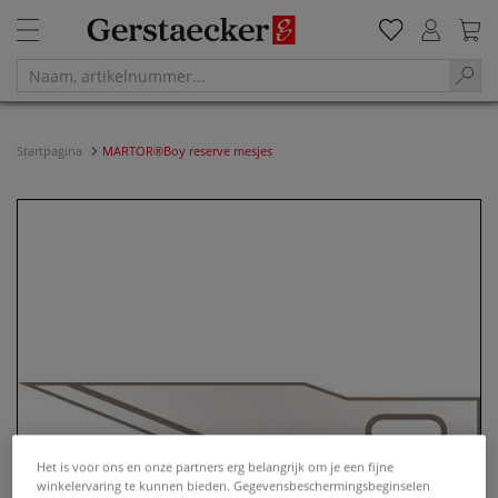
Startpagina
MARTOR®Boy reserve mesjes
Het is voor ons en onze partners erg belangrijk om je een fijne
winkelervaring te kunnen bieden. Gegevensbeschermingsbeginselen