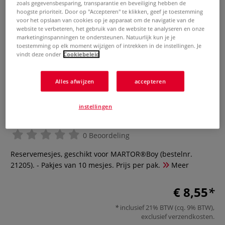
zoals gegevensbesparing, transparantie en beveiliging hebben de
hoogste prioriteit. Door op "Accepteren" te klikken, geef je toestemming
voor het opslaan van cookies op je apparaat om de navigatie van de
website te verbeteren, het gebruik van de website te analyseren en onze
marketinginspanningen te ondersteunen. Natuurlijk kun je je
toestemming op elk moment wijzigen of intrekken in de instellingen. Je
vindt deze onder
Cookiebeleid
Alles afwijzen
accepteren
instellingen
MARTOR®Boy reserve mesjes
0 Beoordeling
Reservemesjes, geschikt voor MARTOR®Boy (bestelnr.
21205). - Pakjes van 10 mesjes. Prijs per pak.
Meer
€ 8,55
inclusief 21% BTW (cq. 9% BTW),
exclusief
verzendkosten
.