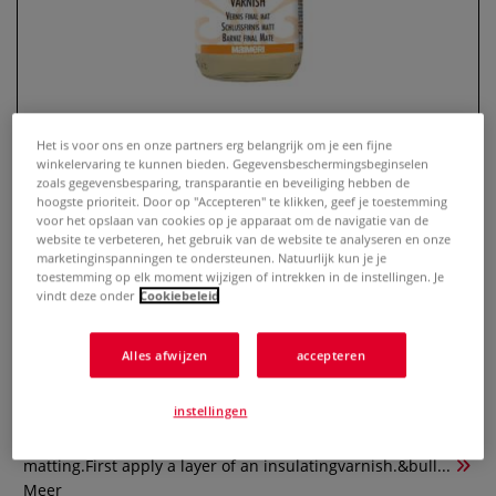
Het is voor ons en onze partners erg belangrijk om je een fijne
winkelervaring te kunnen bieden. Gegevensbeschermingsbeginselen
zoals gegevensbesparing, transparantie en beveiliging hebben de
hoogste prioriteit. Door op "Accepteren" te klikken, geef je toestemming
voor het opslaan van cookies op je apparaat om de navigatie van de
website te verbeteren, het gebruik van de website te analyseren en onze
MAIMERI | Slotvernis 674 ○ mat —
marketinginspanningen te ondersteunen. Natuurlijk kun je je
voor olieverf
toestemming op elk moment wijzigen of intrekken in de instellingen. Je
vindt deze onder
Cookiebeleid
0 Beoordeling
Alles afwijzen
accepteren
MAIMERI | MAT PICTURE VARNISH — slotvernis voor
olieverf• Opalescent solution.• Produces a matt,very
instellingen
resistant film.• Shake well before using.• Do not apply on
very absorbentsurfaces, can cause appearanceof silica
matting.First apply a layer of an insulatingvarnish.&bull...
Meer