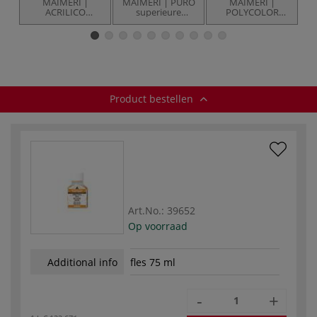
MAIMERI |
MAIMERI | PURO
MAIMERI |
M
ACRILICO
superieure
POLYCOLOR
acrylverf — los
olieverf — los
vinylverf — 10-set
o
Product bestellen
Art.No.:
39652
Op voorraad
Additional info
fles 75 ml
-
+