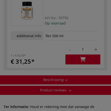
Art.No.:
39756
Op voorraad
Additional info
fles 500 ml
-
+
1 l:
€ 62,50
€ 31,25
Beschrijving
Product reviews
Ter informatie:
Houd er rekening mee dat vanwege de