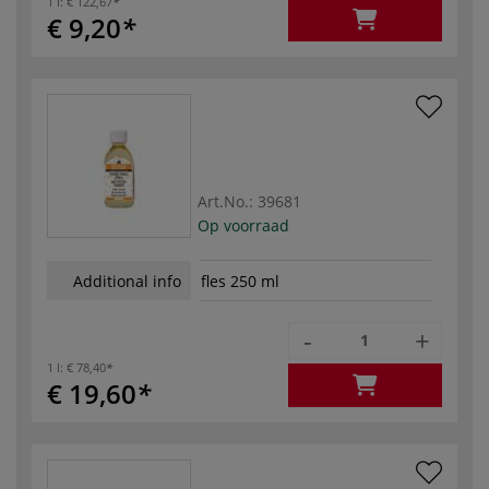
1 l:
€ 122,67
€ 9,20
Art.No.:
39681
Op voorraad
Additional info
fles 250 ml
-
+
1 l:
€ 78,40
€ 19,60