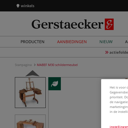
winkels
PRODUCTEN
AANBIEDINGEN
NIEUW
A
actiefolde
Startpagina
MABEF M30 schildermeubel
Het is voor 
Gegevensbes
prioriteit. 
de navigatie
marketingin
in de instel
instellinge