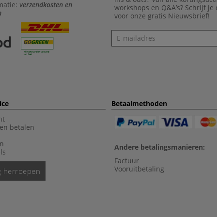
matie:
verzendkosten en
workshops en Q&A’s? Schrijf je
n
voor onze gratis Nieuwsbrief!
Nieuwsbrief
ice
Betaalmethoden
nt
en betalen
en
Andere betalingsmanieren:
ls
Factuur
Vooruitbetaling
ng herroepen