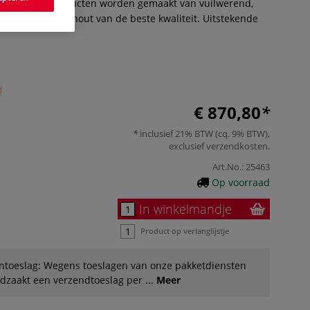
dienen. De producten worden gemaakt van vuilwerend,
eolied beukenhout van de beste kwaliteit. Uitstekende
€ 870,80
inclusief 21% BTW (cq. 9% BTW),
exclusief
verzendkosten
.
Art.No.:
25463
Op voorraad
In winkelmandje
Product op verlanglijstje
ntoeslag: Wegens toeslagen van onze pakketdiensten
dzaakt een verzendtoeslag per ...
Meer