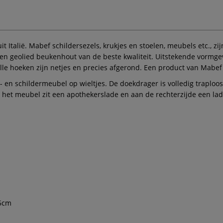
it Italië. Mabef schildersezels, krukjes en stoelen, meubels etc., 
geolied beukenhout van de beste kwaliteit. Uitstekende vormgevi
lle hoeken zijn netjes en precies afgerond. Een product van Mabef
en schildermeubel op wieltjes. De doekdrager is volledig traploos v
n het meubel zit een apothekerslade en aan de rechterzijde een lad
85cm