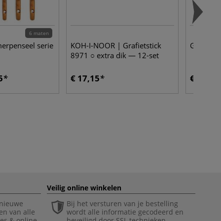
6 maten
erpenseel serie
KOH-I-NOOR | Grafietstick
GERSTAEC
8971 ○ extra dik — 12-set
5
€ 17,15
€ 24,70
Veilig online winkelen
 nieuwe
Bij het versturen van je bestelling
en van alle
wordt alle informatie gecodeerd en
ies & online
beveiligd door SSL technieken.