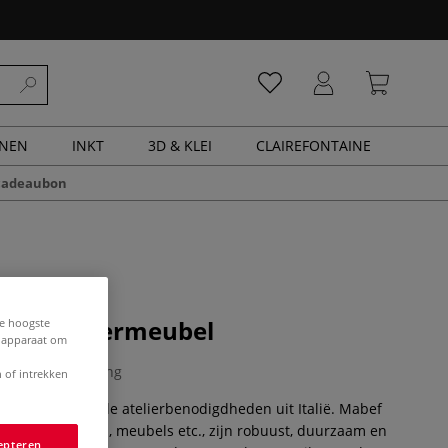
ENEN
INKT
3D & KLEI
CLAIREFONTAINE
cadeaubon
0 schildermeubel
de hoogste
e apparaat om
0 Beoordeling
 of intrekken
eit, professionele atelierbenodigdheden uit Italië. Mabef
rukjes en stoelen, meubels etc., zijn robuust, duurzaam en
epteren