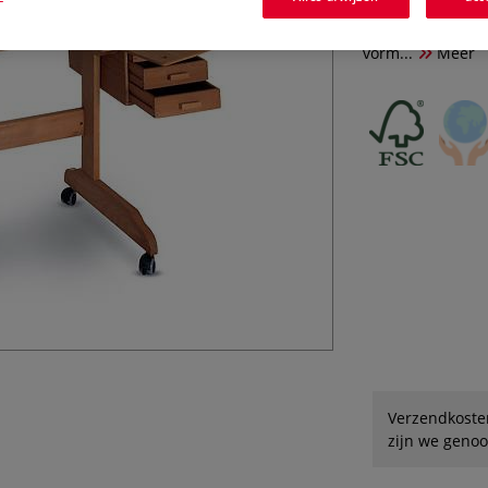
eenvoudig te be
meerdere malen g
vorm...
Meer
Verzendkoste
zijn we genoo