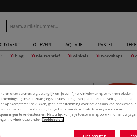
CRYLVERF
OLIEVERF
AQUAREL
PASTEL
TEK
r
blog
nieuwsbrief
winkels
workshops
ons en onze partners erg belangrijk om je een fijne winkelervaring te kunnen bieden.
MABEF M3
chermingsbeginselen zoals gegevensbesparing, transparantie en beveiliging hebben 
Door op "Accepteren" te klikken, geef je toestemming voor het opslaan van cookies op j
 van de website te verbeteren, het gebruik van de website te analyseren en onze
spanningen te ondersteunen. Natuurlijk kun je je toestemming op elk moment wijzigen
lingen. Je vindt deze onder
Cookiebeleid
Superieure kwalit
schildersezels, k
n
Alles afwijzen
acc