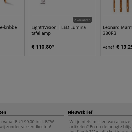
2 varianten
e-kribbe
Light4Vision | LED Lumina
Léonard Marm
tafellamp
380RB
€ 110,80
€ 13,2
vanaf
ten
Nieuwsbrief
n vanaf EUR 99,00 incl. BTW
Wil je niets missen van al onze
wij zonder verzendkosten!
artikelen? En op de hoogte blijv
ins & outs? Van alle kortingsact