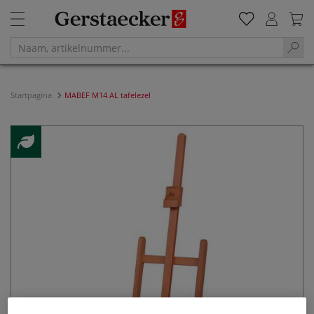
Startpagina
MABEF M14 AL tafelezel