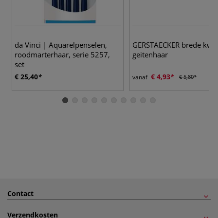
da Vinci | Aquarelpenselen,
GERSTAECKER brede kwas
roodmarterhaar, serie 5257,
geitenhaar
set
€ 25,40
€ 4,93
vanaf
€ 5,80
Contact
Verzendkosten