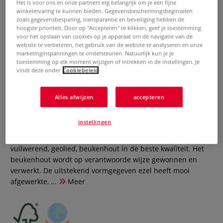
Het is voor ons en onze partners erg belangrijk om je een fijne
winkelervaring te kunnen bieden. Gegevensbeschermingsbeginselen
zoals gegevensbesparing, transparantie en beveiliging hebben de
hoogste prioriteit. Door op "Accepteren" te klikken, geef je toestemming
voor het opslaan van cookies op je apparaat om de navigatie van de
website te verbeteren, het gebruik van de website te analyseren en onze
marketinginspanningen te ondersteunen. Natuurlijk kun je je
toestemming op elk moment wijzigen of intrekken in de instellingen. Je
vindt deze onder
Cookiebeleid
MABEF M14 AL tafelezel
Alles afwijzen
accepteren
0 Beoordeling
instellingen
Eenvoudige tafelezel van Mabef voor schilderen, exposities
& presentaties. Professionele kwaliteit uit Italië van
vuilwerend, geolied, beukenhout in de beste kwaliteit. Het
beukenhout wordt op verantwoorde wijze gewonnen en
verwerkt. De uitstekend vormgegeven ezel heeft mooi
afgewerkte, ...
Meer