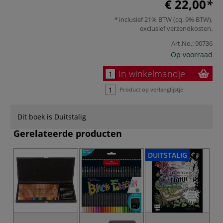
€ 22,00
inclusief 21% BTW (cq. 9% BTW),
exclusief
verzendkosten
.
Art.No.:
90736
Op voorraad
In winkelmandje
Product op verlanglijstje
Dit boek is Duitstalig
Gerelateerde producten
DUITSTALIG
DU