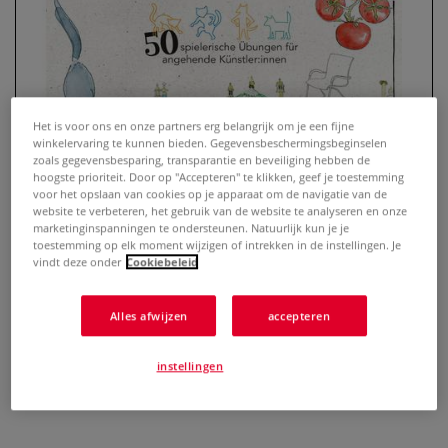
Het is voor ons en onze partners erg belangrijk om je een fijne
winkelervaring te kunnen bieden. Gegevensbeschermingsbeginselen
zoals gegevensbesparing, transparantie en beveiliging hebben de
hoogste prioriteit. Door op "Accepteren" te klikken, geef je toestemming
voor het opslaan van cookies op je apparaat om de navigatie van de
website te verbeteren, het gebruik van de website te analyseren en onze
marketinginspanningen te ondersteunen. Natuurlijk kun je je
Los geht’s: Zeichnen – 50
toestemming op elk moment wijzigen of intrekken in de instellingen. Je
vindt deze onder
Cookiebeleid
spielerische Übungen für
angehende Künstler:innen
Alles afwijzen
accepteren
0 Beoordeling
instellingen
Zeichenbuch mit 50 spielerischen Übungen für den Einstieg
ins Zeichnen.
Meer