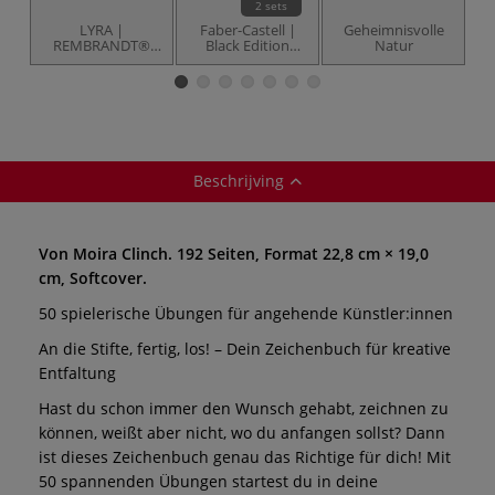
2 sets
LYRA |
Faber-Castell |
Geheimnisvolle
REMBRANDT®
Black Edition
Natur
POLYCOLOR + Art
kleurpotlood —
Design — 49-kist
sets
Beschrijving
Von Moira Clinch. 192 Seiten, Format 22,8 cm × 19,0
cm, Softcover.
50 spielerische Übungen für angehende Künstler:innen
An die Stifte, fertig, los! – Dein Zeichenbuch für kreative
Entfaltung
Hast du schon immer den Wunsch gehabt, zeichnen zu
können, weißt aber nicht, wo du anfangen sollst? Dann
ist dieses Zeichenbuch genau das Richtige für dich! Mit
50 spannenden Übungen startest du in deine