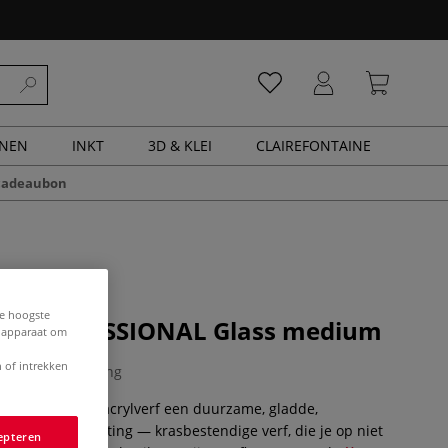
ENEN
INKT
3D & KLEI
CLAIREFONTAINE
cadeaubon
de hoogste
® | PROFESSIONAL Glass medium
e apparaat om
 of intrekken
0 Beoordeling
aakt je van je acrylverf een duurzame, gladde,
 — na heat-setting — krasbestendige verf, die je op niet
epteren