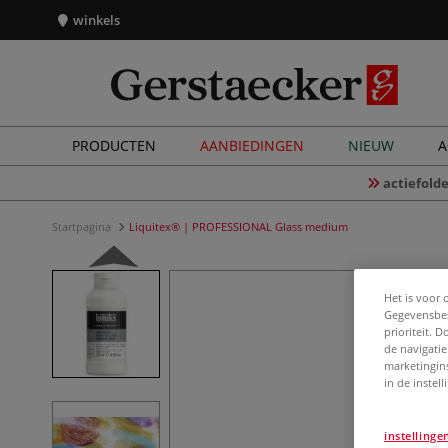
winkels
PRODUCTEN
AANBIEDINGEN
NIEUW
A
actiefolde
Startpagina
Liquitex® | PROFESSIONAL Glass medium
Het is voor 
Gegevensbes
prioriteit. 
de navigatie
marketingin
in de instel
instellinge