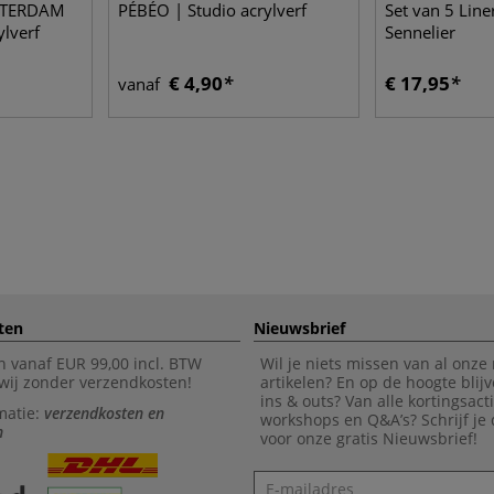
MSTERDAM
PÉBÉO | Studio acrylverf
Set van 5 Line
ylverf
Sennelier
€ 4,90
€ 17,95
vanaf
ten
Nieuwsbrief
n vanaf EUR 99,00 incl. BTW
Wil je niets missen van al onze
wij zonder verzendkosten!
artikelen? En op de hoogte blijv
ins & outs? Van alle kortingsact
matie:
verzendkosten en
workshops en Q&A’s? Schrijf je
n
voor onze gratis Nieuwsbrief!
Nieuwsbrief