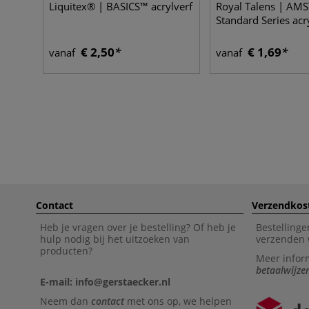
Liquitex® | BASICS™ acrylverf
Royal Talens | A
Standard Series acr
€ 2,50
€ 1,69
vanaf
vanaf
Contact
Verzendkos
Heb je vragen over je bestelling? Of heb je
Bestellinge
hulp nodig bij het uitzoeken van
verzenden 
producten?
Meer infor
betaalwijze
E-mail: info@gerstaecker.nl
Neem dan
contact
met ons op, we helpen