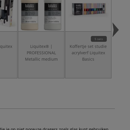
5 sets
iquitex
Liquitex® |
Koffertje set studie
Li
s
PROFESSIONAL
acrylverf Liquitex
PRO
Metallic medium
Basics
HE
acrylv
Es
ie je op niet poreuze dragers zoals glas kunt gebruiken.