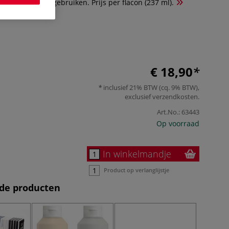
oals glas kunt gebruiken. Prijs per flacon (237 ml).
€ 18,90
inclusief 21% BTW (cq. 9% BTW),
exclusief
verzendkosten
.
Art.No.:
63443
Op voorraad
In winkelmandje
Product op verlanglijstje
de producten