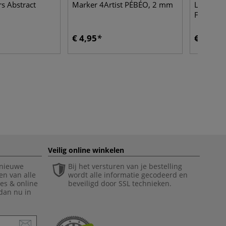
rs Abstract
Marker 4Artist PÉBÉO, 2 mm
Liquite
Flow aid 
€ 4,95
€ 12,10
Veilig online winkelen
 nieuwe
Bij het versturen van je bestelling
en van alle
wordt alle informatie gecodeerd en
ies & online
beveiligd door SSL technieken.
 dan nu in