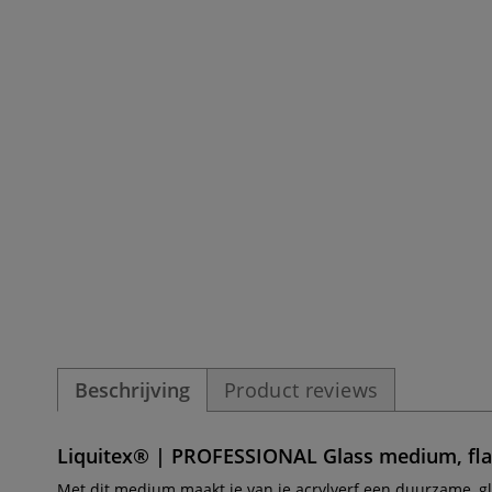
Beschrijving
Product reviews
Liquitex® | PROFESSIONAL Glass medium, fla
Met dit medium maakt je van je acrylverf een duurzame, 