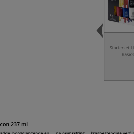
Starterset L
Basic
con 237 ml
gladde, hoogglanzende en — na
heat-setting
— krasbestendige verf, d