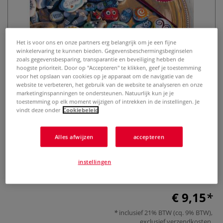
Het is voor ons en onze partners erg belangrijk om je een fijne
winkelervaring te kunnen bieden. Gegevensbeschermingsbeginselen
zoals gegevensbesparing, transparantie en beveiliging hebben de
hoogste prioriteit. Door op "Accepteren" te klikken, geef je toestemming
voor het opslaan van cookies op je apparaat om de navigatie van de
Lieblingssteine
website te verbeteren, het gebruik van de website te analyseren en onze
marketinginspanningen te ondersteunen. Natuurlijk kun je je
toestemming op elk moment wijzigen of intrekken in de instellingen. Je
0 Beoordeling
vindt deze onder
Cookiebeleid
Der neue Trend aus den USA ist nun auch in Deutschland
Alles afwijzen
accepteren
angekommen: Steine bemalen zum Freuen, Behalten und
Verschenken. 50 inspirierende Motive zum Nachmalen und
Selbstgestalten. Die besten Tipps zu Materialien und
instellingen
Maltechniken.
Meer
€ 9,15
inclusief 21% BTW (cq. 9% BTW),
exclusief
verzendkosten
.