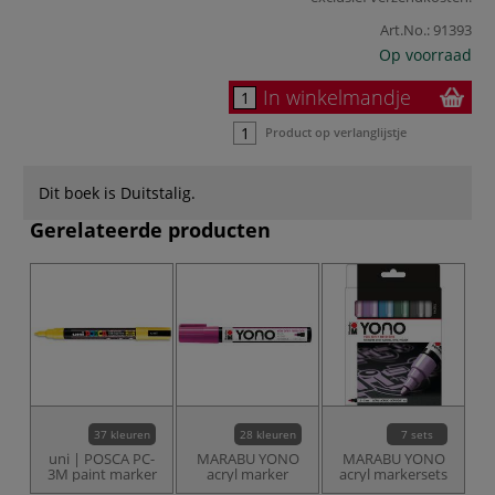
Art.No.:
91393
Op voorraad
In winkelmandje
Product op verlanglijstje
Dit boek is Duitstalig.
Gerelateerde producten
-2
37 kleuren
28 kleuren
7 sets
uni | POSCA PC-
MARABU YONO
MARABU YONO
K
3M paint marker
acryl marker
acryl markersets
A