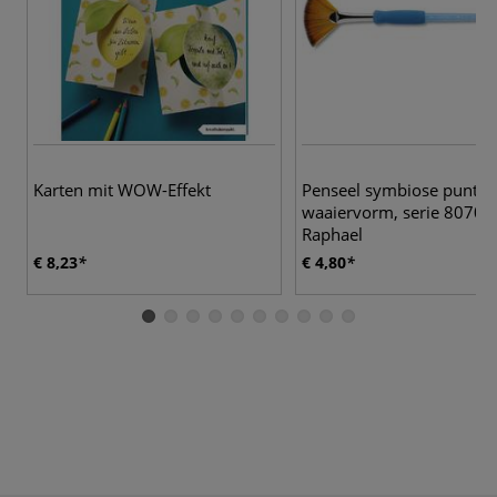
3
Karten mit WOW-Effekt
Penseel symbiose punt in
waaiervorm, serie 8070
Raphael
€ 8,23
€ 4,80