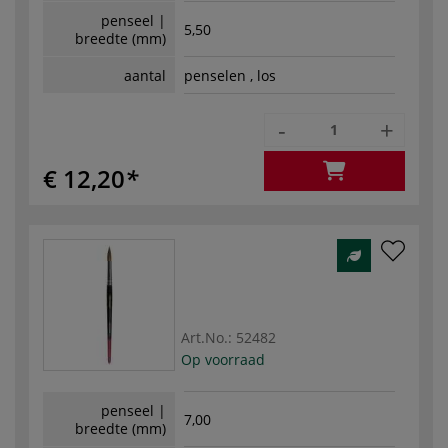
penseel |
5,50
breedte (mm)
aantal
penselen , los
-
+
€ 12,20
Art.No.:
52482
Op voorraad
penseel |
7,00
breedte (mm)