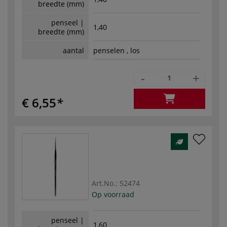
breedte (mm)
penseel |
1,40
breedte (mm)
aantal
penselen , los
-
+
€ 6,55
Art.No.:
52474
Op voorraad
penseel |
1,60