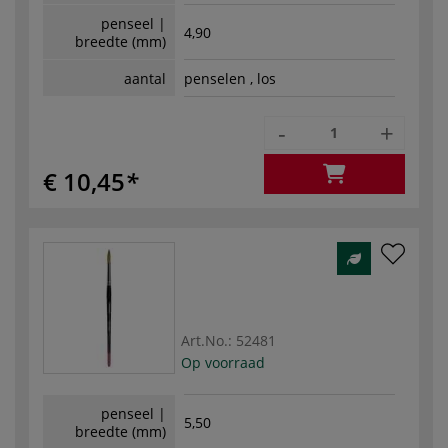
penseel |
4,90
breedte (mm)
aantal
penselen , los
-
+
€ 10,45
Art.No.:
52481
Op voorraad
penseel |
5,50
breedte (mm)