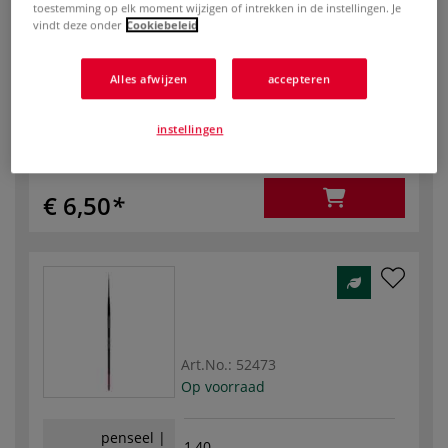
1,00
toestemming op elk moment wijzigen of intrekken in de instellingen. Je
breedte (mm)
vindt deze onder
Cookiebeleid
penseel |
1,00
breedte (mm)
Alles afwijzen
accepteren
aantal
penselen , los
instellingen
-
+
€ 6,50
Art.No.:
52473
Op voorraad
penseel |
1,40