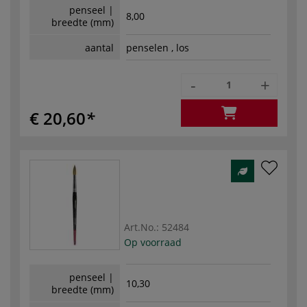
penseel |
8,00
breedte (mm)
aantal
penselen , los
-
+
€ 20,60
Art.No.:
52484
Op voorraad
penseel |
10,30
breedte (mm)