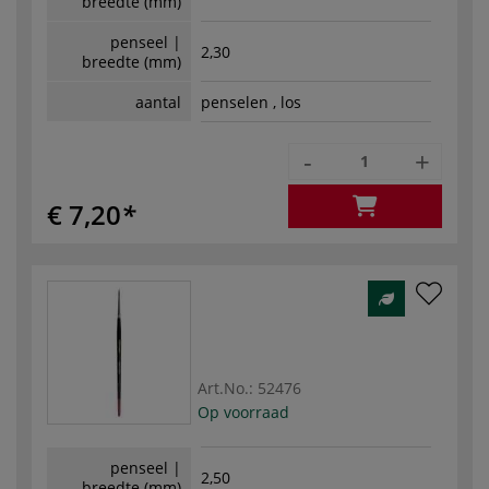
breedte (mm)
penseel |
2,30
breedte (mm)
aantal
penselen , los
-
+
€ 7,20
Art.No.:
52476
Op voorraad
penseel |
2,50
breedte (mm)