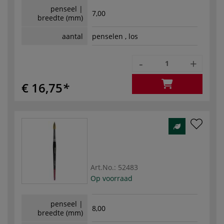
penseel |
7,00
breedte (mm)
aantal
penselen , los
-
+
€ 16,75
Art.No.:
52483
Op voorraad
penseel |
8,00
breedte (mm)