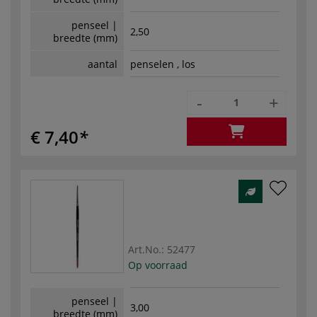
penseel |
2,50
breedte (mm)
aantal
penselen , los
-
+
€ 7,40
Art.No.:
52477
Op voorraad
penseel |
3,00
breedte (mm)