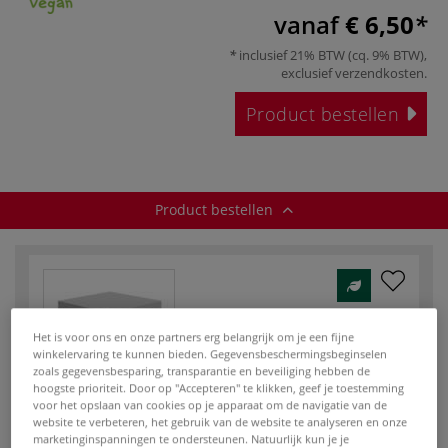
vanaf
€ 6,50
inclusief 21% BTW (cq. 9% BTW),
exclusief
verzendkosten
.
Product bestellen
Product bestellen
Het is voor ons en onze partners erg belangrijk om je een fijne
winkelervaring te kunnen bieden. Gegevensbeschermingsbeginselen
Art.No.:
52485
zoals gegevensbesparing, transparantie en beveiliging hebben de
Op voorraad
hoogste prioriteit. Door op "Accepteren" te klikken, geef je toestemming
voor het opslaan van cookies op je apparaat om de navigatie van de
website te verbeteren, het gebruik van de website te analyseren en onze
penseel |
marketinginspanningen te ondersteunen. Natuurlijk kun je je