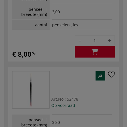
penseel |
3,00
breedte (mm)
aantal
penselen , los
-
+
€ 8,00
Art.No.:
52478
Op voorraad
penseel |
3,20
breedte (mm)