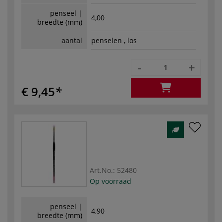
penseel |
4,00
breedte (mm)
aantal
penselen , los
-
+
€ 9,45
Art.No.:
52480
Op voorraad
penseel |
4,90
breedte (mm)