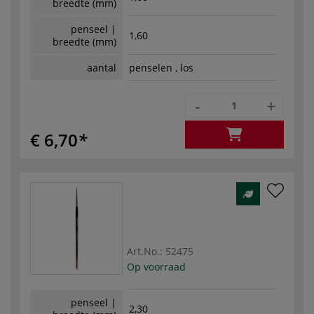
breedte (mm)
penseel |
1,60
breedte (mm)
aantal
penselen , los
-
+
€ 6,70
Art.No.:
52475
Op voorraad
penseel |
2,30