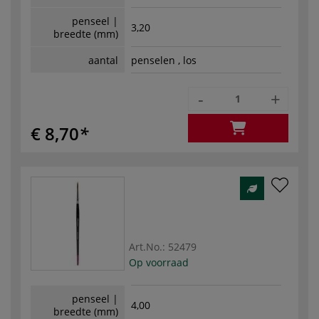
penseel |
3,20
breedte (mm)
aantal
penselen , los
-
+
€ 8,70
Art.No.:
52479
Op voorraad
penseel |
4,00
breedte (mm)