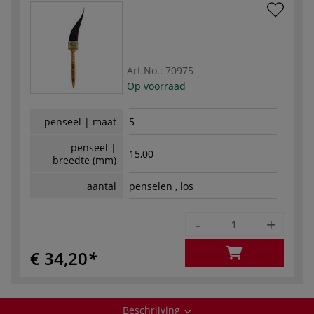
Art.No.:
70975
Op voorraad
penseel | maat
5
penseel |
15,00
breedte (mm)
aantal
penselen , los
-
+
€ 34,20
Beschrijving