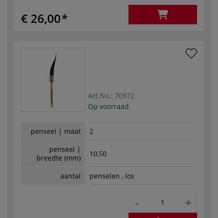
€ 26,00
Art.No.:
70972
Op voorraad
penseel | maat
2
penseel |
10,50
breedte (mm)
aantal
penselen , los
-
+