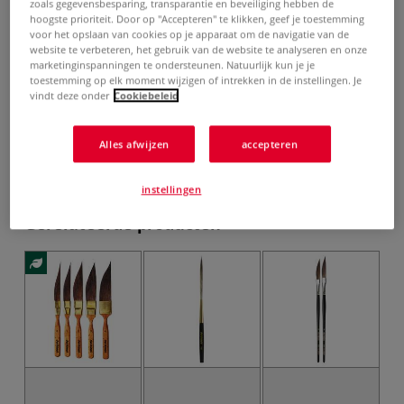
zoals gegevensbesparing, transparantie en beveiliging hebben de
hoogste prioriteit. Door op "Accepteren" te klikken, geef je toestemming
voor het opslaan van cookies op je apparaat om de navigatie van de
website te verbeteren, het gebruik van de website te analyseren en onze
marketinginspanningen te ondersteunen. Natuurlijk kun je je
toestemming op elk moment wijzigen of intrekken in de instellingen. Je
vanaf
€ 24,75
vindt deze onder
Cookiebeleid
inclusief 21% BTW (cq. 9% BTW),
exclusief
verzendkosten
.
Alles afwijzen
accepteren
Product bestellen
instellingen
Gerelateerde producten