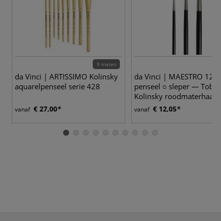
9 maten
10
da Vinci | ARTISSIMO Kolinsky
da Vinci | MAESTRO 120
aquarelpenseel serie 428
penseel ○ sleper — Tobol
Kolinsky roodmaterhaar
€ 27,00
€ 12,05
vanaf
vanaf