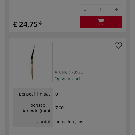
-
+
€ 24,75
Art.No.:
70970
Op voorraad
penseel | maat
0
penseel |
7,00
breedte (mm)
aantal
penselen , los