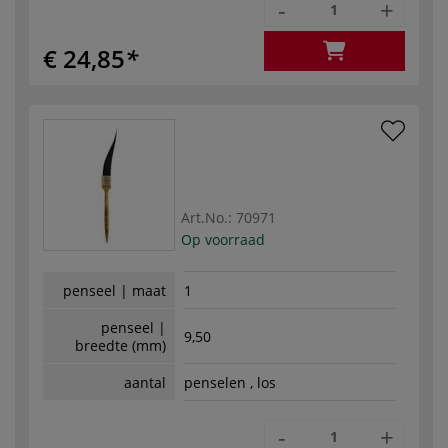
-
+
€ 24,85
Art.No.:
70971
Op voorraad
penseel | maat
1
penseel |
9,50
breedte (mm)
aantal
penselen , los
-
+