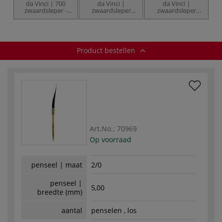
da Vinci | 700
da Vinci |
da Vinci |
zwaardsleper -
zwaardsleper
zwaardsleper
eekhoornhaar
penseel serie 706,
serie 709
extra lang
Product bestellen
Art.No.:
70969
Op voorraad
penseel | maat
2/0
penseel |
5,00
breedte (mm)
aantal
penselen , los