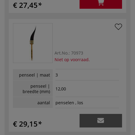
€ 27,45
Art.No.:
70973
Niet op voorraad.
penseel | maat
3
penseel |
12,00
breedte (mm)
aantal
penselen , los
€ 29,15