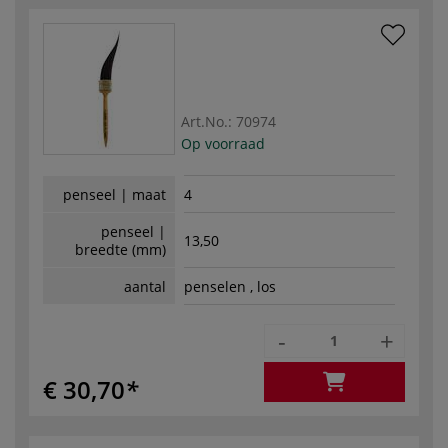
Art.No.:
70974
Op voorraad
penseel | maat
4
penseel |
13,50
breedte (mm)
aantal
penselen , los
-
+
€ 30,70