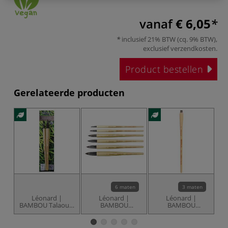
vanaf
€ 6,05
inclusief 21% BTW (cq. 9% BTW),
exclusief
verzendkosten
.
Product bestellen
Gerelateerde producten
6 maten
3 maten
Léonard |
Léonard |
Léonard |
BAMBOU Talaouki
BAMBOU
BAMBOU
702RO
Talaoutki 702RO
Talaoutki 702CC
T
aquarelpenseel ○
aquarelpenseel ○
aquarelpenseel ○
a
synthetisch haar
synthetisch haar
plat & kort —