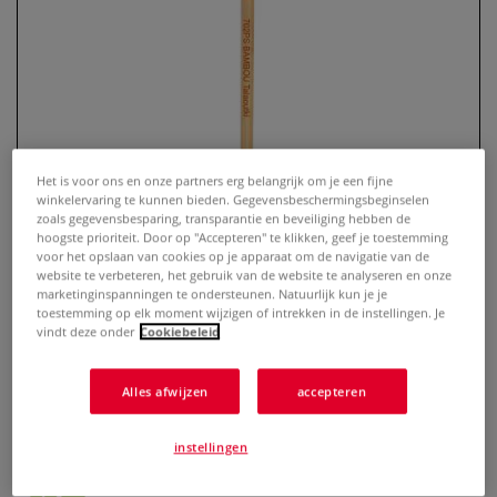
Het is voor ons en onze partners erg belangrijk om je een fijne
winkelervaring te kunnen bieden. Gegevensbeschermingsbeginselen
zoals gegevensbesparing, transparantie en beveiliging hebben de
hoogste prioriteit. Door op "Accepteren" te klikken, geef je toestemming
voor het opslaan van cookies op je apparaat om de navigatie van de
Léonard | BAMBOU Talaoutki
website te verbeteren, het gebruik van de website te analyseren en onze
marketinginspanningen te ondersteunen. Natuurlijk kun je je
702PS aquarelpenseel ○
toestemming op elk moment wijzigen of intrekken in de instellingen. Je
afgeschuind — synthetisch haar
vindt deze onder
Cookiebeleid
0 Beoordeling
Alles afwijzen
accepteren
Meer
instellingen