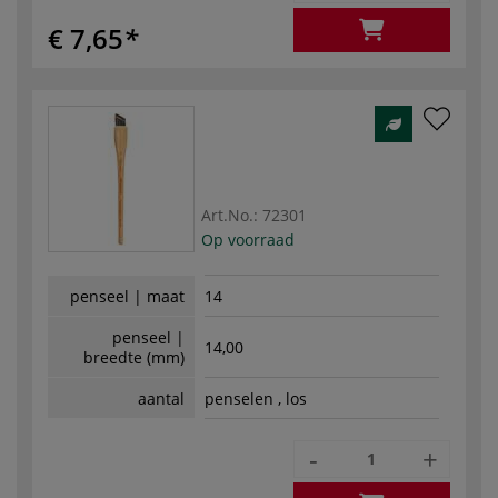
€ 7,65
Art.No.:
72301
Op voorraad
penseel | maat
14
penseel |
14,00
breedte (mm)
aantal
penselen , los
-
+