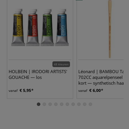
48 kleuren
3
HOLBEIN | IRODORI ARTISTS'
Léonard | BAMBOU Talao
GOUACHE — los
702CC aquarelpenseel ○ p
kort — synthetisch haar
€ 5,95
€ 6,00
vanaf
vanaf