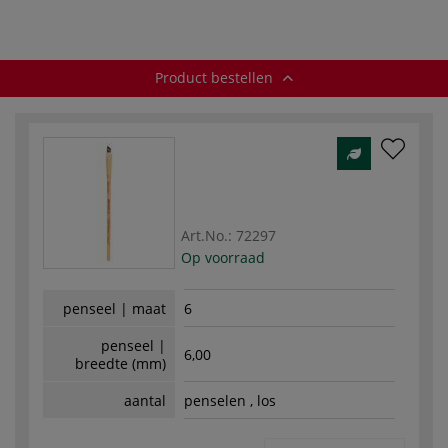
— 2-set
synthetisch haar
s
Product bestellen
Art.No.:
72297
Op voorraad
penseel | maat
6
penseel |
6,00
breedte (mm)
aantal
penselen , los