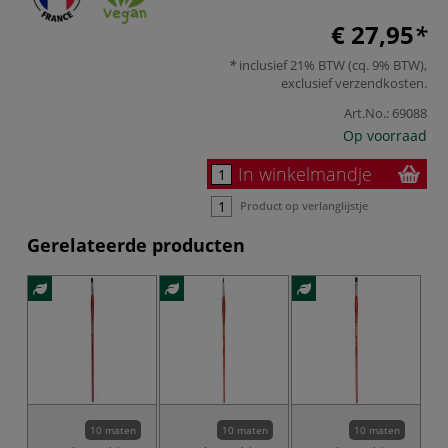
€ 27,95
inclusief 21% BTW (cq. 9% BTW),
exclusief
verzendkosten
.
Art.No.:
69088
Op voorraad
In winkelmandje
Product op verlanglijstje
Gerelateerde producten
10 maten
10 maten
10 maten