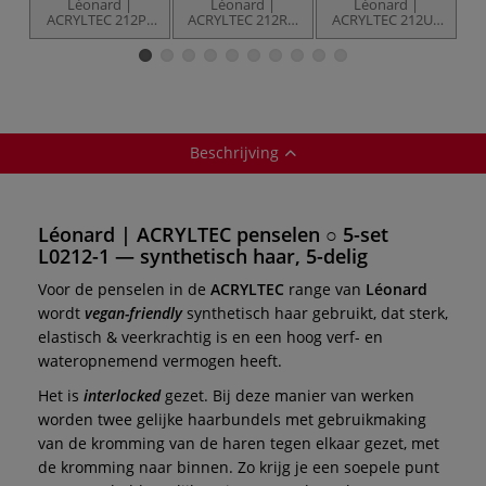
Léonard |
Léonard |
Léonard |
ACRYLTEC 212PL
ACRYLTEC 212RO
ACRYLTEC 212UB
C
penseel ○ plat —
penseel ○ rond —
penseel ○
p
synthetisch haar
synthetisch haar
kattentong —
s
synthetisch haar
Beschrijving
Léonard | ACRYLTEC penselen ○ 5-set
L0212-1 — synthetisch haar, 5-delig
Voor de penselen in de
ACRYLTEC
range
van
Léonard
wordt
vegan-friendly
synthetisch haar gebruikt, dat sterk,
elastisch & veerkrachtig is en een hoog verf- en
wateropnemend vermogen heeft.
Het is
interlocked
gezet. Bij deze manier van werken
worden twee gelijke haarbundels met gebruikmaking
van de kromming van de haren tegen elkaar gezet, met
de kromming naar binnen. Zo krijg je een soepele punt