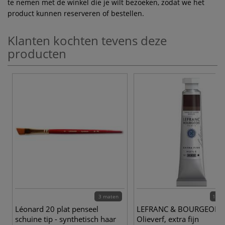
te nemen met de winkel die je wilt bezoeken, zodat we het
product kunnen reserveren of bestellen.
Klanten kochten tevens deze
producten
3 maten
119 
Léonard 20 plat penseel
LEFRANC & BOURGEOIS 
schuine tip - synthetisch haar
Olieverf, extra fijn