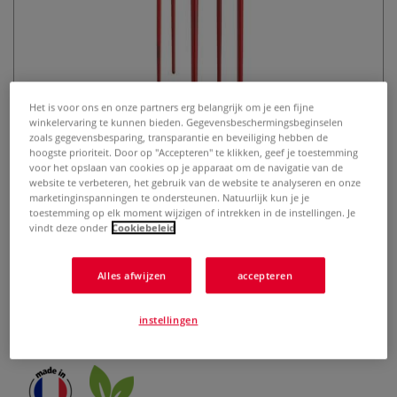
Het is voor ons en onze partners erg belangrijk om je een fijne
winkelervaring te kunnen bieden. Gegevensbeschermingsbeginselen
zoals gegevensbesparing, transparantie en beveiliging hebben de
Léonard | ACRYLTEC penselen ○
hoogste prioriteit. Door op "Accepteren" te klikken, geef je toestemming
voor het opslaan van cookies op je apparaat om de navigatie van de
5-set L0212-1 — synthetisch haar
website te verbeteren, het gebruik van de website te analyseren en onze
marketinginspanningen te ondersteunen. Natuurlijk kun je je
toestemming op elk moment wijzigen of intrekken in de instellingen. Je
0 Beoordeling
vindt deze onder
Cookiebeleid
Het synthetisch haar van deze penselen is veerkrachtig en
neemt veel verf op. Breed inzetbaar — perfect voor precies
Alles afwijzen
accepteren
én pasteus werk in acrylverf, olieverf, tempera's, gouache en
caseïne. Range: ACRYLTEC 212. Penseelvormen: rond, plat &
instellingen
kattentong.
Meer