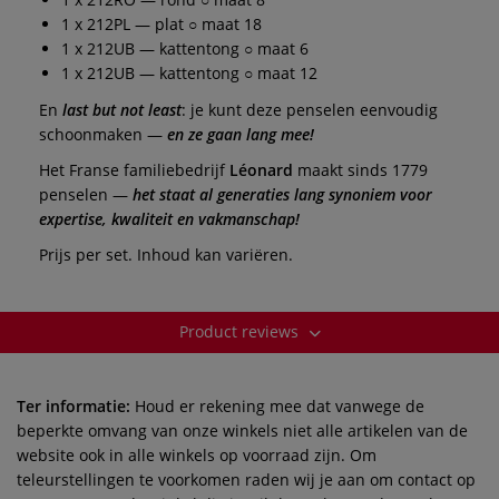
1 x 212PL — plat ○ maat 18
1 x 212UB — kattentong ○ maat 6
1 x 212UB — kattentong ○ maat 12
En
last but not least
: je kunt deze penselen eenvoudig
schoonmaken —
en ze gaan lang mee!
Het Franse familiebedrijf
Léonard
maakt sinds 1779
penselen —
het staat al generaties lang synoniem voor
expertise, kwaliteit en vakmanschap!
Prijs per set. Inhoud kan variëren.
Product reviews
Ter informatie:
Houd er rekening mee dat vanwege de
beperkte omvang van onze winkels niet alle artikelen van de
website ook in alle winkels op voorraad zijn. Om
teleurstellingen te voorkomen raden wij je aan om contact op