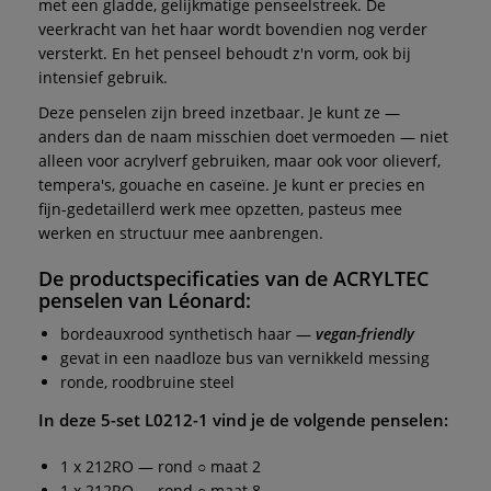
met een gladde, gelijkmatige penseelstreek. De
veerkracht van het haar wordt bovendien nog verder
versterkt. En het penseel behoudt z'n vorm, ook bij
intensief gebruik.
Deze penselen zijn breed inzetbaar. Je kunt ze —
anders dan de naam misschien doet vermoeden — niet
alleen voor acrylverf gebruiken, maar ook voor olieverf,
tempera's, gouache en caseïne. Je kunt er precies en
fijn-gedetaillerd werk mee opzetten, pasteus mee
werken en structuur mee aanbrengen.
De productspecificaties van de
ACRYLTEC
penselen
van
Léonard:
bordeauxrood synthetisch haar —
vegan-friendly
gevat in een naadloze bus van vernikkeld messing
ronde, roodbruine steel
In deze 5-set
L0212-1
vind je de volgende penselen:
1 x 212RO — rond ○ maat 2
1 x 212RO — rond ○ maat 8