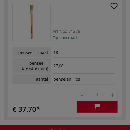
Art.No.:
71276
Op voorraad
penseel | maat
18
penseel |
27,00
breedte (mm)
aantal
penselen , los
-
+
€ 37,70