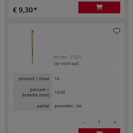
€ 9,30
Art.No.:
71272
Op voorraad
penseel | maat
10
penseel |
13,00
breedte (mm)
aantal
penselen , los
-
+