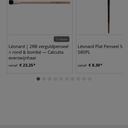
3 maten
10
Léonard | 2RB verguldpenseel
Léonard Plat Penseel Seri
○ rond & bombé — Calcutta
580PL
everzwijnhaar
€ 23,25
€ 8,30
vanaf
vanaf