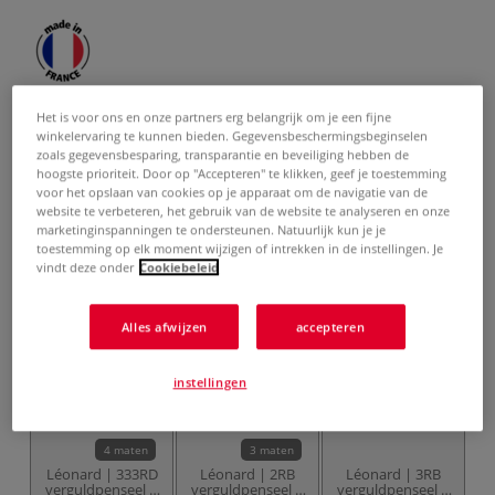
vanaf
€ 7,95
Het is voor ons en onze partners erg belangrijk om je een fijne
inclusief 21% BTW (cq. 9% BTW),
winkelervaring te kunnen bieden. Gegevensbeschermingsbeginselen
exclusief
verzendkosten
.
zoals gegevensbesparing, transparantie en beveiliging hebben de
hoogste prioriteit. Door op "Accepteren" te klikken, geef je toestemming
Product bestellen
voor het opslaan van cookies op je apparaat om de navigatie van de
website te verbeteren, het gebruik van de website te analyseren en onze
marketinginspanningen te ondersteunen. Natuurlijk kun je je
Gerelateerde producten
toestemming op elk moment wijzigen of intrekken in de instellingen. Je
vindt deze onder
Cookiebeleid
Alles afwijzen
accepteren
instellingen
4 maten
3 maten
Léonard | 333RD
Léonard | 2RB
Léonard | 3RB
verguldpenseel ○
verguldpenseel ○
verguldpenseel ○