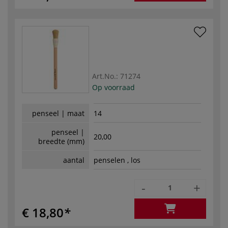
Art.No.:
71274
Op voorraad
penseel | maat
14
penseel |
20,00
breedte (mm)
aantal
penselen , los
-
+
€ 18,80