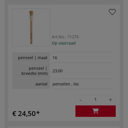
Art.No.:
71275
Op voorraad
penseel | maat
16
penseel |
23,00
breedte (mm)
aantal
penselen , los
-
+
€ 24,50