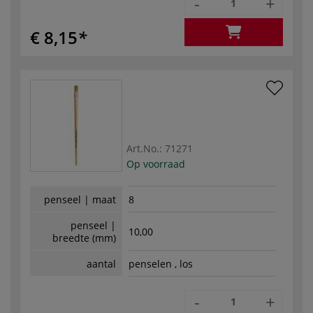
-
+
€ 8,15
Art.No.:
71271
Op voorraad
penseel | maat
8
penseel |
10,00
breedte (mm)
aantal
penselen , los
-
+