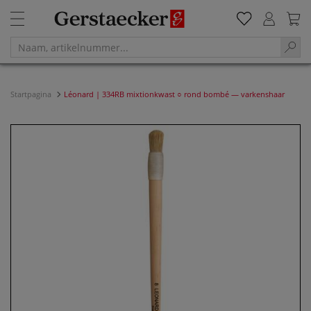
Startpagina
Léonard | 334RB mixtionkwast ○ rond bombé — varkenshaar