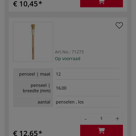
€ 10,45
Art.No.:
71273
Op voorraad
penseel | maat
12
penseel |
16,00
breedte (mm)
aantal
penselen , los
-
+
€ 12,65