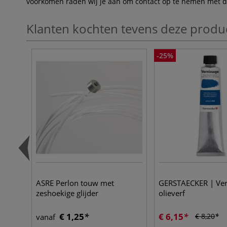
voorkomen raden wij je aan om contact op te nemen met de 
Klanten kochten tevens deze produ
-25%
ASRE Perlon touw met
GERSTAECKER | Ver
zeshoekige glijder
olieverf
€ 1,25
€ 6,15
€ 8,20
vanaf