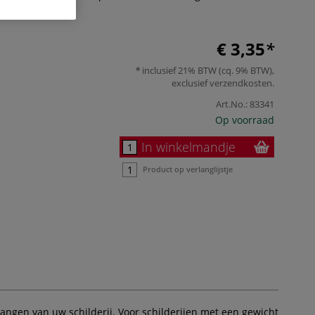
€ 3,35
inclusief 21% BTW (cq. 9% BTW),
exclusief
verzendkosten
.
Art.No.:
83341
Op voorraad
In winkelmandje
Product op verlanglijstje
ngen van uw schilderij. Voor schilderijen met een gewicht