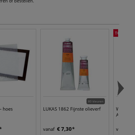
ren of bestellen.
TOT -29%
80 kleuren
— hoes
LUKAS 1862 Fijnste olieverf
WINSOR
Artists'™
€ 7,30
€ 
vanaf
vanaf