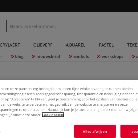
CRYLVERF
OLIEVERF
AQUAREL
PASTEL
TEK
r
blog
nieuwsbrief
winkels
workshops
ons en onze partners erg belangrijk om je een fijne winkelervaring te kunnen bieden.
Leha® sch
chermingsbeginselen zoals gegevensbesparing, transparantie en beveiliging hebben 
Door op "Accepteren" te klikken, geef je toestemming voor het opslaan van cookies op j
 van de website te verbeteren, het gebruik van de website te analyseren en onze
spanningen te ondersteunen. Natuurlijk kun je je toestemming op elk moment wijzigen
lingen. Je vindt deze onder
Cookiebeleid
Leha® schilderij
draaiveer mecha
schilderij. Voor
n
Alles afwijzen
acc
schilderijhaak FI