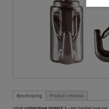
Beschrijving
Product reviews
Leha®
schilderijhaak FIXMATIC S – z
eer handige haak met 