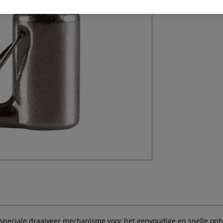
haakv...
Meer
speciale draaiveer mechanisme voor het eenvoudige en snelle opha