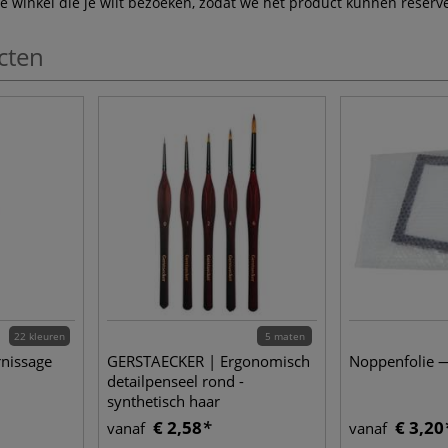
winkel die je wilt bezoeken, zodat we het product kunnen reserve
cten
22 kleuren
5 maten
nissage
GERSTAECKER | Ergonomisch
Noppenfolie 
detailpenseel rond -
synthetisch haar
€ 2,58
€ 3,20
vanaf
vanaf