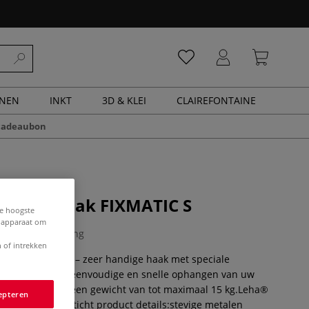
ENEN
INKT
3D & KLEI
CLAIREFONTAINE
cadeaubon
ilderijhaak FIXMATIC S
de hoogste
e apparaat om
0 Beoordeling
 of intrekken
haak FIXMATIC S – zeer handige haak met speciale
nisme voor het eenvoudige en snelle ophangen van uw
 schilderijen met een gewicht van tot maximaal 15 kg.Leha®
epteren
XMATIC S - overzticht product details:stevige metalen