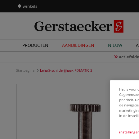
winkels
PRODUCTEN
AANBIEDINGEN
NIEUW
A
actiefolde
Startpagina
Leha® schilderijhaak FIXMATIC S
Het is voor 
Gegevensbes
prioriteit. 
de navigatie
marketingin
in de instel
instellinge