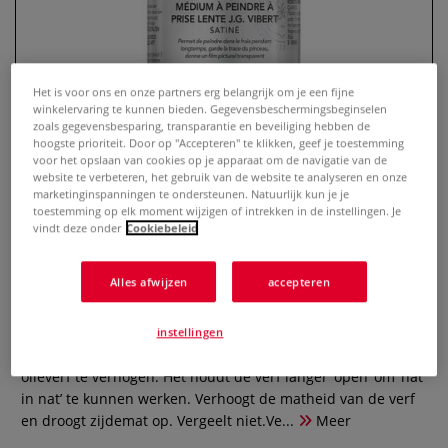
Het is voor ons en onze partners erg belangrijk om je een fijne
winkelervaring te kunnen bieden. Gegevensbeschermingsbeginselen
zoals gegevensbesparing, transparantie en beveiliging hebben de
hoogste prioriteit. Door op "Accepteren" te klikken, geef je toestemming
voor het opslaan van cookies op je apparaat om de navigatie van de
website te verbeteren, het gebruik van de website te analyseren en onze
marketinginspanningen te ondersteunen. Natuurlijk kun je je
toestemming op elk moment wijzigen of intrekken in de instellingen. Je
Lefranc & Bourgeois J.G. Vilbert
vindt deze onder
Cookiebeleid
schildermedium
Alles afwijzen
accepteren
0 Beoordeling
Lefranc & Bourgeois J.G. Vilbert schildermedium bevat
instellingen
onder andere een kunsthars om de lichtbestendigheid van
olieverf te verhogen. Het houdt de verf langer ‘open’ om ‘nat
in nat’ te kunnen werken. Verhoogt de matheid van de verf
en droogt zijdemat op. Vergeelt niet.Ve...
Meer