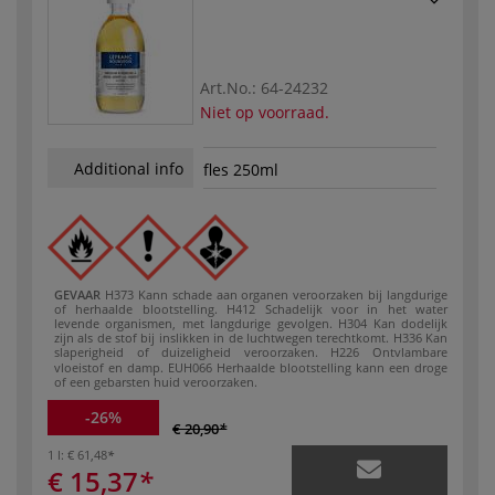
Art.No.:
64-24232
Niet op voorraad.
Additional info
fles 250ml
GEVAAR
H373 Kann schade aan organen veroorzaken bij langdurige
of herhaalde blootstelling.
H412 Schadelijk voor in het water
levende organismen, met langdurige gevolgen.
H304 Kan dodelijk
zijn als de stof bij inslikken in de luchtwegen terechtkomt.
H336 Kan
slaperigheid of duizeligheid veroorzaken.
H226 Ontvlambare
vloeistof en damp.
EUH066 Herhaalde blootstelling kann een droge
of een gebarsten huid veroorzaken.
-26%
€ 20,90
1 l:
€ 61,48
€ 15,37