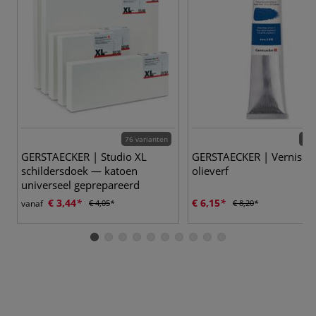
76 varianten
22 
GERSTAECKER | Studio XL
GERSTAECKER | Vernissa
schildersdoek — katoen
olieverf
universeel geprepareerd
€ 3,44
€ 6,15
vanaf
€ 4,05
€ 8,20