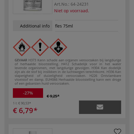
Art.No.:
64-24231
Niet op voorraad.
Additional info
fles 75ml
GEVAAR
H373 Kann schade aan organen veroorzaken bij langdurige
of herhaalde blootstelling.
H412 Schadelijk voor in het water
levende organismen, met langdurige gevolgen.
H304 Kan dodelijk
zijn als de stof bij inslikken in de luchtwegen terechtkomt.
H336 Kan
slaperigheid of duizeligheid veroorzaken.
H226 Ontvlambare
vloeistof en damp.
EUH066 Herhaalde blootstelling kann een droge
of een gebarsten huid veroorzaken.
-27%
€ 9,25
1 l:
€ 90,53
€ 6,79