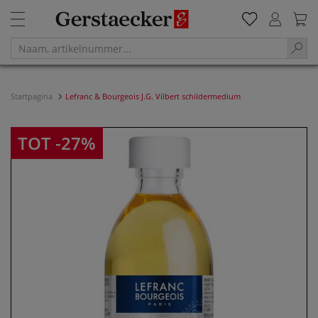
Startpagina
Lefranc & Bourgeois J.G. Vilbert schildermedium
TOT -27%