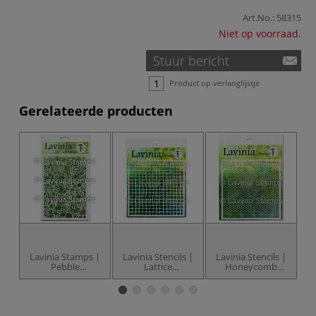
Art.No.:
58315
Niet op voorraad.
Stuur bericht
Product op verlanglijstje
Gerelateerde producten
Lavinia Stamps |
Lavinia Stencils |
Lavinia Stencils |
L
Pebble
Lattice
Honeycomb
motiefstempel
motiefstempel
motiefstempel