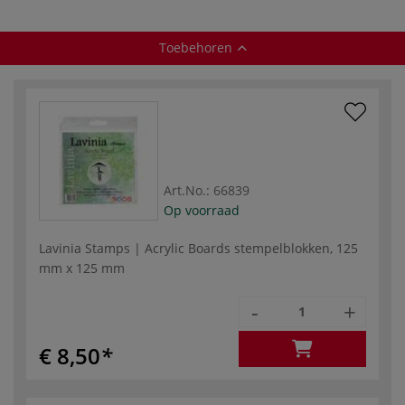
Toebehoren
Art.No.:
66839
Op voorraad
Lavinia Stamps | Acrylic Boards stempelblokken, 125
mm x 125 mm
-
+
€ 8,50