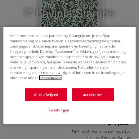
Het is voor ons en onze partners erg belangrijk om je een fijne
winkelervaring te kunnen bieden. Gegevensbeschermingsbeginselen
zoals gegevensbesparing, transparantie en beveiliging hebben de
hoogste prioriteit. Door op "Accepteren" te klikken, geef je toestemming
Lavinia Stencils | Glory
voor het opslaan van cookies op je apparaat om de navigatie van de
motiefstempel
website te verbeteren, het gebruik van de website te analyseren en onze
marketinginspanningen te ondersteunen. Natuurlijk kun je je
toestemming op elk moment wijzigen of intrekken in de instellingen. Je
0 Beoordeling
vindt deze onder
Cookiebeleid
Meer
Alles afwijzen
accepteren
instellingen
€ 7,35
inclusief 21% BTW (cq. 9% BTW),
exclusief
verzendkosten
.