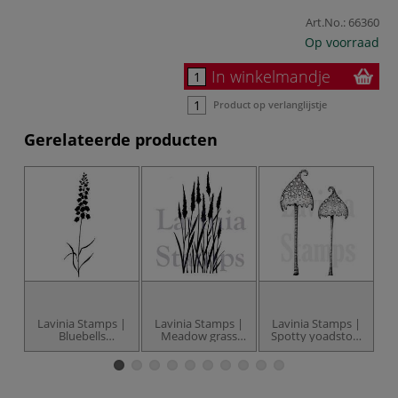
Art.No.:
66360
Op voorraad
In winkelmandje
Product op verlanglijstje
Gerelateerde producten
Lavinia Stamps |
Lavinia Stamps |
Lavinia Stamps |
L
Bluebells
Meadow grass
Spotty yoadstool
motiefstempel
motiefstempel
motiefstempel —
2-set