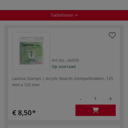
Toebehoren
Art.No.:
66839
Op voorraad
Lavinia Stamps | Acrylic Boards stempelblokken, 125
mm x 125 mm
-
+
€ 8,50