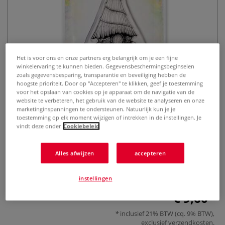
Het is voor ons en onze partners erg belangrijk om je een fijne
winkelervaring te kunnen bieden. Gegevensbeschermingsbeginselen
zoals gegevensbesparing, transparantie en beveiliging hebben de
hoogste prioriteit. Door op "Accepteren" te klikken, geef je toestemming
Lavinia Stamps | Toad Lodge
voor het opslaan van cookies op je apparaat om de navigatie van de
motiefstempel
website te verbeteren, het gebruik van de website te analyseren en onze
marketinginspanningen te ondersteunen. Natuurlijk kun je je
toestemming op elk moment wijzigen of intrekken in de instellingen. Je
0 Beoordeling
vindt deze onder
Cookiebeleid
Meer
Alles afwijzen
accepteren
instellingen
€ 9,60
inclusief 21% BTW (cq. 9% BTW),
exclusief
verzendkosten
.